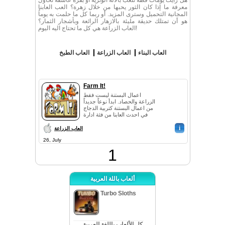
هل رأيت يوماث قطة تلعب بالالة الوترية أو بقرة عاشقة تحاول
معرفة ما إذا كان الثور يحبها من خلال زهرة؟ العب العابنا
المجانية التحميل وسترى المزيد. أو ربما كل ما حلمت به يوماُ
هو أن تمتلك حديقة مليئة بالازهار الرائعة وبأشجار الثمار؟
العاب الزراعة هي كل ما تحتاج اليه اليوم!
العاب البناء
العاب الزراعة
العاب الطبخ
Farm It!
اعمال البستنة ليست فقط
الزراعة والحصاد. ابدأ نوعاً جديداً
من اعمال البستنة كتربية الدجاج
في احدث العابنا من فئة ادارة
الوق...
i
العاب الزراعة
26, July
1
ألعاب باللة العربية
Turbo Sloths
كل الألعاب باللغة العربية