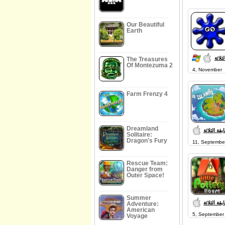
Our Beautiful
Earth
ثلاثة
The Treasures
Of Montezuma 2
4, November
Farm Frenzy 4
Dreamland
قة الثلاثة
Solitaire:
Dragon's Fury
11, Septembe
Rescue Team:
Danger from
Outer Space!
Summer
قة الثلاثة
Adventure:
American
5, September
Voyage