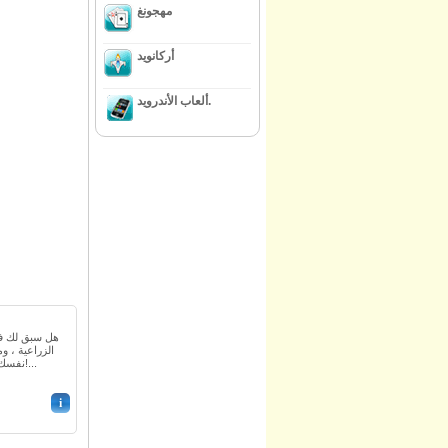
مهجونغ
أركانويد
ألعاب الأندرويد.
هل سبق لك في
نفسك في مزرعة جورج لمساعدته!...
i