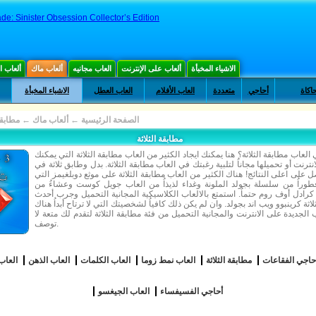
de: Sinister Obsession Collector’s Edition
الاشياء المخبأة
ألعاب على الإنترنت
العاب مجانيه
ألعاب ماك
ألعاب 
حاكاة
أحاجي
متعددة
العاب الأفلام
العاب العطل
الاشياء المخبأة
الصفحة الرئيسية
←
ألعاب ماك
←
مطابقة 
مطابقة الثلاثة
لعاب مطابقة الثلاثة؟ هنا يمكنك ايجاد الكثير من العاب مطابقة الثلاثة التي يمكنك
نترنت أو تحميلها مجاناُ لتلبية رغبتك في العاب مطابقة الثلاثة. بدل وطابق ثلاثة في
 على اعلى النتائج! هناك الكثير من العاب مطابقة الثلاثة على موثع دوبلغيمز التي
طوراُ من سلسلة بجولد الملونة وغداء لذيذاُ من العاب جويل كوست وعشاءُ من
رادل أوف روم حتماُ. استمتع بالالعاب الكلاسيكية المجانية التحميل وجرب أحدث
اثة كرينبوو ويب اند بجولد. وان لم يكن ذلك كافياُ لشخصيتك التي لا ترتاح أبداُ هناك
 الجديدة على الانترنت والمجانية التحميل من فئة مطابقة الثلاثة لتقدم لك متعة لا
توصف.
حاجي الفقاعات
مطابقة الثلاثة
العاب نمط زوما
العاب الكلمات
العاب الذهن
العاب
أحاجي الفسيفساء
العاب الجيغسو