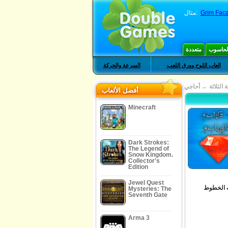
Grim Faca
مثال:
الحاسوب
متعددة
العاب اللوح وورق اللعب
السرعة والحركة
الثلاثة
←
أحاجي
أفضل الألعاب
Minecraft
Dark Strokes:
The Legend of
Snow Kingdom.
Collector's
Edition
Jewel Quest
 الخطوط
Mysteries: The
Seventh Gate
Arma 3