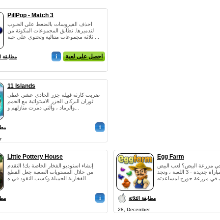
PillPop - Match 3
احذف الفيروسات بالضغط على الحبوب
لتدميرها. تطابق المجموعات المكونة من
ثلاثة مجموعات متتالية وتحتوي على حبة ...
احصل على لعبة
i
مطابقة ال
11 Islands
ضربت كارثة قبيلة جزر الحادي عشر. غطى
ثوران البركان الجزر الاستوائية مع الحمم
والرماد ، والتي دمرت منازلهم و...
i
مطاب
r
Little Pottery House
Egg Farm
 مزرعة البيض؟ لعب البيض
إنشاء استوديو الفخار الخاصة بك! التقدم
الزراعية ، ومباراة جديدة - 3 اللعبة ، وتجد
من خلال المستويات الصعبة جعل القطع
الفخارية الجميلة وكسب النقود في ه...
i
مطابقة الثلاثة
مطاب
28, December