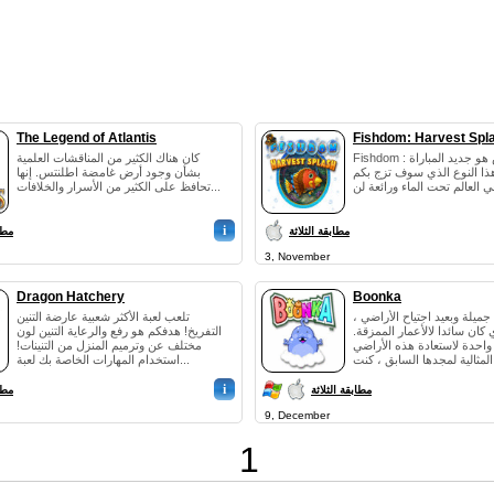
The Legend of Atlantis
Fishdom: Harvest Spl
Fishdom : حصاد سبلاش هو جديد المباراة
كان هناك الكثير من المناقشات العلمية
ن هذا النوع الذي سوف تزج بكم
بشأن وجود أرض غامضة اطلنتس. إنها
تحافظ على الكثير من الأسرار والخلافات...
i
مطابقة الثلاثة
مطاب
3, November
Dragon Hatchery
Boonka
جميلة وبعيد اجتياح الأراضي ،
تلعب لعبة الأكثر شعبية عارضة التنين
 كان سائدا لالأعمار الممزقة.
التفريخ! هدفكم هو رفع والرعاية التنين لون
 واحدة لاستعادة هذه الأراضي
مختلف عن وترميم المنزل من التنينات!
..
استخدام المهارات الخاصة بك لعبة...
i
مطابقة الثلاثة
مطاب
9, December
1