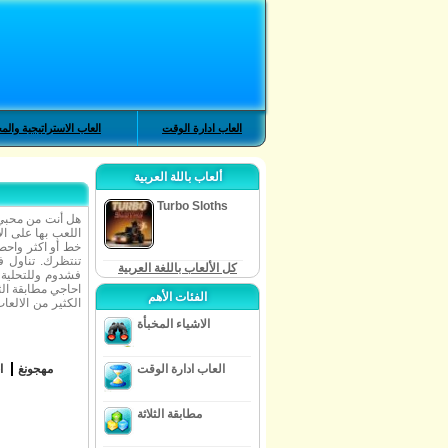
العاب ادارة الوقت
العاب الاستراتيجية والم
ألعاب باللة العربية
Turbo Sloths
هل أنت من محبي ا
اللعب بها على الا
خط أو اكثر واحصل
تنتظرك. تناول ف
كل الألعاب باللغة العربية
فشدوم وللتحلية ك
احاجي مطابقة الثل
الفئات الأهم
الكثير من الالعاب
الاشياء المخبأة
العاب ادارة الوقت
مهجونغ
ا
مطابقة الثلاثة