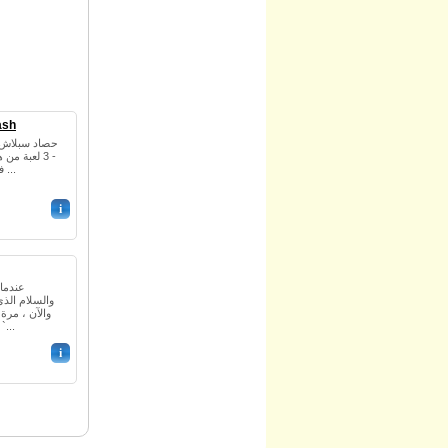
ash
- 3 لعبة م
في العالم تحت الماء ورائعة لن ...
i
عندما 
والسلام الذي
والآن ، مرة
المثالية لمجدها السابق ، كنت `.
i