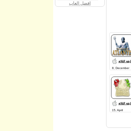
افضل العاب
قة الثلاثة
8, December
قة الثلاثة
15, April