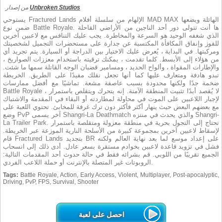
Unbroken Studios
من إصدار
يستوحي Fractured Lands الإلهام من سلسلة أفلام MAD MAX الهائلة ويضعها
ضمن نوع Battle Royale. ها أنت تتولى دور أحد الناجين من الأراضي القاحلة
الذي شغفه الوحيد هو السرعة والمخاطرة. يجب عليك التنافس مع لاعبين آخرين
للفوز وإنفاق المكافأة المكتسبة عن جدارة على مستحضرات التجميل لشخصيتك
ومركبتها. في البداية ، يُعرض عليك الاختيار بين الدراجة أو السيارة. يتم تجريد أي
من هؤلاء إلى الأبسط. كلما تقدمت ، يمكنك ترقيته باستخدام معززات الصواريخ ،
والإطارات المقواة ، وألواح الحديد ، ومسامير قضبان الوجه القاتلة سمها ما شئت.
تبدو هادفة ومتعارف عليها كما أنها تجعل نقلك مفيدًا على الطريق. الخريطة
ضخمة جدًا ولكنها محدودة بسبب عاصفة مشعة. تماشيًا مع أفضل ممارسات
Battle Royale ، لا يُقصد أبدًا تثبيت المنطقة الآمنة. إنه يتحرك ويتقلص باستمرار
لإجبار اللاعبين على الموت في محاولة لمطاردته أو البقاء في المقدمة والاشتباك
مع بعضهم البعض حيث ينهار أكثر فأكثر دون ترك غرفة للمخابئ. تحتوي اللعبة على
وضع PvP آخر يسمى Shangri-La Deathmatch والذي يحدث في منتزه Shangri-
La Trailer Park. تحتاج إلى التجول بحرية في منطقة معزولة ومتقلصة باستمرار
لإسقاط لاعبين آخرين بمجموعة كبيرة من الأسلحة النارية الموزعة عبر الخريطة.
قام Fractured Lands بتجديد BR على إعداد موسع لما بعد نهاية العالم ولكنه
فشل في تزويد قاعدة لاعبين بخوادم مستقرة بسعر عادل. أدى ذلك إلى انسحاب
الجميع تقريبًا من اللوبي. قم بشرائه فقط في حالة حدوث أحد المقدمات التالية:
الروبوتات غير المتصلة بالإنترنت أو حملة اللاعب الفردي.
Tags:
Battle Royale, Action, Early Access, Violent, Multiplayer, Post-apocalyptic,
Driving, PvP, FPS, Survival, Shooter
احصل على لعبة