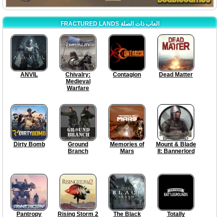
FRACTURED LANDS العاب ذات الصلة
ANVIL
Chivalry:
Contagion
Dead Matter
Medieval
Warfare
Dirty Bomb
Ground
Memories of
Mount & Blade
Branch
Mars
II: Bannerlord
Pantropy
Rising Storm 2
The Black
Totally