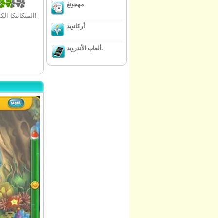
مهجونغ
الميكانيكا الكمال. الحيوانات الأليفة الخاص بك في انتظاركم، انتقل التحقق منها في فيشدوم: الاعماق من الوقت!
أركانويد
ألعاب الأندرويد.