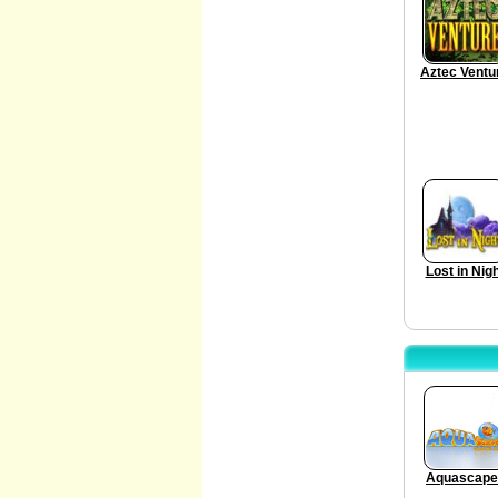
Aztec Ventu
Lost in Nig
Aquascape