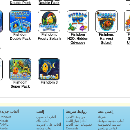
Double Pack
Double Pack
Fishdom
Fishdom:
Fishdom
Fishdom:
F
Double Pack
Frosty Splash
H2O: Hidden
Harvest
Odyssey
Splash
U
s
Fishdom
Fishdom 3
Super Pack
إعمل معنا
روابط سريعة
إلعب
ألعاب جديدة
شركاء
مراجعة الألعاب
ألعاب الحاسوب
Renown
ألعاب مجانية لموقعك
أداة إجتياز اللعبة
ألعاب ماك
Xcraft
سياسة الخصوصية
خصومات على ألعاب
ألعاب على الإنترنت
ANVIL
قواعد دوبلغيمز
Contests
العاب مجانيه
Kards