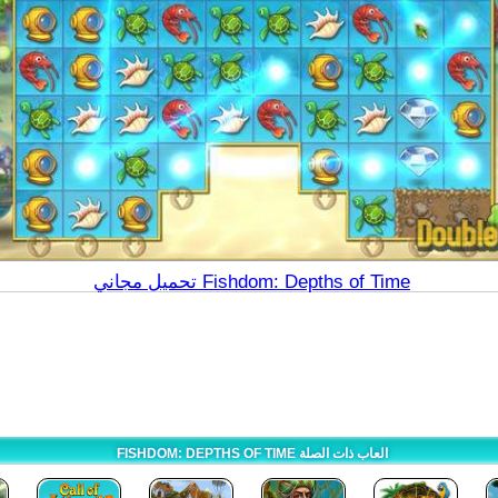
تحميل مجاني Fishdom: Depths of Time
FISHDOM: DEPTHS OF TIME العاب ذات الصلة