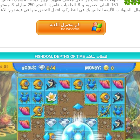
4.5
150 الحلي حصرية و 8 الخل
4
قم بتحميل اللعبة
for Windows
FISHDOM: DEPTHS OF TIME لقطات شاشة