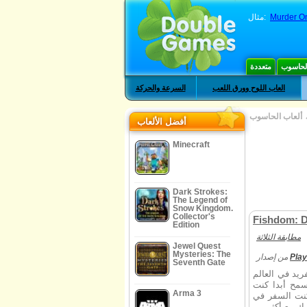
Murder O
مثال:
الحاسوب
متعددة
العاب اللوح وورق اللعب
السرعة والحركة
ألعاب الحاسوب
أفضل الألعاب
Minecraft
Dark Strokes:
The Legend of
Snow Kingdom.
Collector's
Fishdom: D
Edition
مطابقة الثلاثة
Jewel Quest
Mysteries: The
Play
من إصدار
Seventh Gate
يد في العالم
سمح أبدا كنت
Arma 3
كنت السفر في
ك مع أكثر من