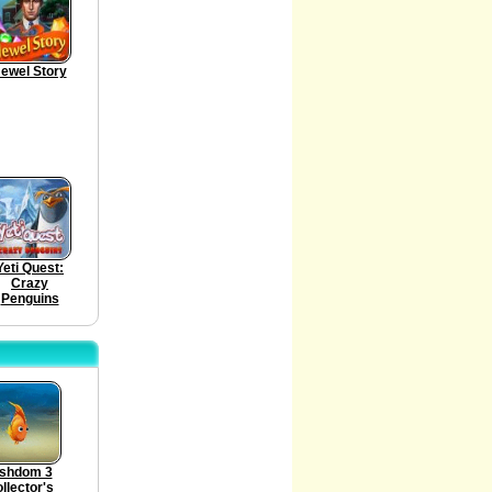
ewel Story
Yeti Quest:
Crazy
Penguins
ishdom 3
llector's