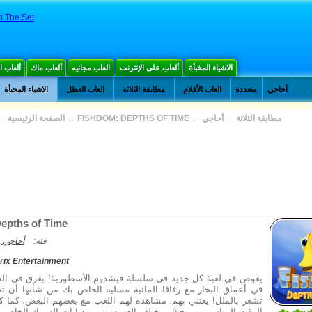
n The Set
الاشياء المخبأة
ألعاب على الإنترنت
العاب مجانيه
ألعاب ماك
ألعاب 
أحاجي
متعددة
العاب الأفلام
مطابقة الثلاثة
العاب العطل
الاشياء المخبأة
مطابقة الثلاثة
←
أحاجي
←
FISHDOM: DEPTHS OF TIME
←
الصفحة الرئيسية
←
epths of Time
فئة:
أحاجي
rix Entertainment
يغوص في لعبة كل جديد في سلسلة فيشدوم الأسطورية! يغرق في الفر
في أعماق البحار مع رفاقا المائية مسلية الخاص بك من شأنها أن ت
تشعر بالملل! يعتني بهم. مشاهدة لهم اللعب مع بعضهم البعض، كما 
الوقت المناسب من خلال مختلف العهود. تزيين دبابات السمك الخاص ب