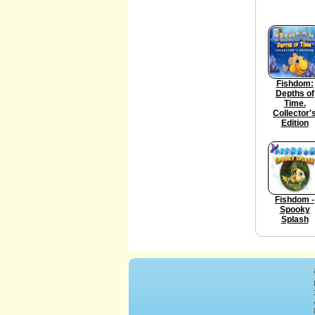
Fishdom:
Depths of
Time.
Collector'
Edition
Fishdom -
Spooky
Splash