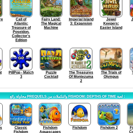
re
Call of
Fairy Land:
Imperial Island
Jewel
J
Atlantis:
The Magical
3: Expansion
Keepers:
Treasure of
Machine
Easter Island
Poseidon.
Collector's
Edition
ht
PillPop - Match
Puzzle
The Treasures
The Trials of
3
Cocktail
Of Montezuma
Olympus
2
محاولة رائع PREQUELS والتكملات من FISHDOM: DEPTHS OF TIME لعبة :
s
Classic
Fishdom
Fishdom
Fishdom 2
F
Fishdom
Aquascapes
Co