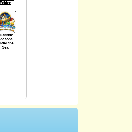
Edition
ishdom:
Seasons
nder the
Sea