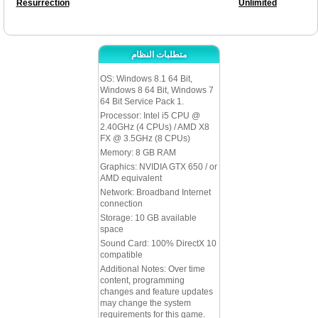
Resurrection
Unlimited
متطلبات النظام
OS: Windows 8.1 64 Bit,
Windows 8 64 Bit, Windows 7
64 Bit Service Pack 1.
Processor: Intel i5 CPU @
2.40GHz (4 CPUs) / AMD X8
FX @ 3.5GHz (8 CPUs)
Memory: 8 GB RAM
Graphics: NVIDIA GTX 650 / or
AMD equivalent
Network: Broadband Internet
connection
Storage: 10 GB available
space
Sound Card: 100% DirectX 10
compatible
Additional Notes: Over time
content, programming
changes and feature updates
may change the system
requirements for this game.