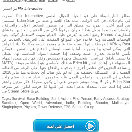
RPG
فئة:
متعددة
العاب الاستراتيجية والمحاكاة
Flix Interactive
من إصدار
أصدرت Flix Interactive مطلق النار للبقاء على قيد الحياة للخيال العلمي
المسمى Eden Star في عام 2015. في ذلك الوقت ، بدت هذه اللعبة واعدة. من
بين أمور أخرى ، يمزج بين مطلق النار من منظور الشخص الأول ، والحركة ،
والاستراتيجية مما يجعل هذا العنوان مرغوبًا لكل من اللاعبين العاديين وعشاق
وضع الحماية. يُعرض عليك القيام بمهمة لاستعمار كوكب بعيد Pharus 7 لمحاربة
الهجمات الفضائية وبناء قاعدة حول المواقع المفيدة على الخريطة. بالحديث عن
الخريطة ، إنها ليست بيئة عالم مفتوح. تشبه ميكانيكا بناء القواعد ARK و Rust
التي يمكن استيعابها بسهولة. أما بالنسبة لوسائل الدفاع عن النفس ، فيمكن
تأمين قاعدتك بجدران صلبة وسقف إذا جمعت المواد المناسبة لها. بشكل
افتراضي ، شخصيتك مجهزة بمسدس وقفاز كهربائي متعدد المهام (ما يسمى بأداة
MATA). شاغلك الأساسي هو إنشاء مجموعة Eden-kit المسؤولة عن إعادة النشر
ومساحة التخزين لأي عناصر أخرى ذات قيمة والدفاع عنها. على الرغم من البطانة
الفضية ، فإن المشكلة الحقيقية هي أنه لم تكن هناك أي تحديثات منذ يناير 2020.
يقولون إن المطورين يواصلون العمل عليه ويقومون بإعداد تحديث ضخم واحد
ولكن لا يوجد مؤشر حقيقي على أن يكون صحيحًا. فكر مرتين واشتر Eden Star
فقط إذا كنت على استعداد لدعم اللعبة التي لديها كل فرصة لتكون غير مدرجة
في Steam Store قريبًا.
Tags:
Survival, Base Building, Sci-fi, Action, First-Person, Early Access, Strategy,
Sandbox, Open World, Adventure, Indie, Building, Shooter, Multiplayer,
Singleplayer, Physics, Tower Defense, FPS, Space, Co-op
احصل على لعبة