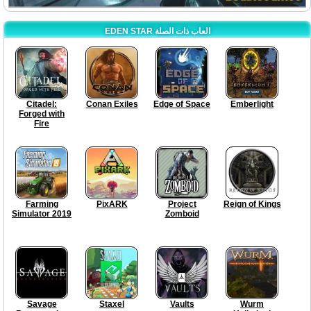
EDEN STAR العاب ذات الصلة
Citadel:
Conan Exiles
Edge of Space
Emberlight
Forged with
Fire
Farming
PixARK
Project
Reign of Kings
Simulator 2019
Zomboid
Savage
Staxel
Vaults
Wurm