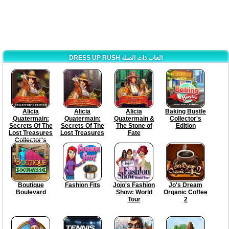
DRESS UP RUSH العاب ذات الصلة
Alicia
Alicia
Alicia
Baking Bustle
Quatermain:
Quatermain:
Quatermain &
Collector's
Secrets Of The
Secrets Of The
The Stone of
Edition
Lost Treasures
Lost Treasures
Fate
Collector's
Edition
Boutique
Fashion Fits
Jojo's Fashion
Jo's Dream
Boulevard
Show: World
Organic Coffee
Tour
2