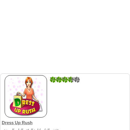
3.7034482758621
145
Dress Up Rush