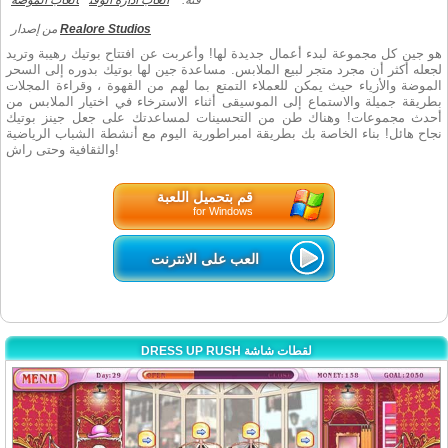
فئة:
العاب ادارة الوقت
العاب الموضة
Realore Studios
من إصدار
هو جين كل مجموعة لبدء أعمال جديدة لها! وأعربت عن افتتاح بوتيك رهيبة وتريد
لجعله أكثر أن مجرد متجر لبيع الملابس. مساعدة جين لها بوتيك بدوره إلى السحر
الموضة والأزياء حيث يمكن للعملاء التمتع بما لهم من القهوة ، وقراءة المجلات
بطريقة جميلة والاستماع إلى الموسيقى أثناء الاسترخاء في اختيار الملابس من
أحدث مجموعات! وهناك طن من التحسينات لمساعدتك على جعل جينز بوتيك
نجاح هائل! بناء الخاصة بك بطريقة امبراطورية اليوم مع أنشطة الشباب الرياضية
والثقافية وحتى راش!
قم بتحميل اللعبة
for Windows
العب على الانترنت
DRESS UP RUSH لقطات شاشة