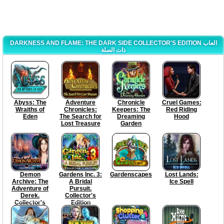
DARKNESS AND FLAME: THE DARK SIDE COLLECTOR'S EDITION العاب
ذات الصلة
Abyss: The
Adventure
Chronicle
Cruel Games:
Wraiths of
Chronicles:
Keepers: The
Red Riding
Eden
The Search for
Dreaming
Hood
Lost Treasure
Garden
Demon
Gardens Inc. 3:
Gardenscapes
Lost Lands:
Archive: The
A Bridal
Ice Spell
Adventure of
Pursuit.
Derek.
Collector's
Collector's
Edition
Edition