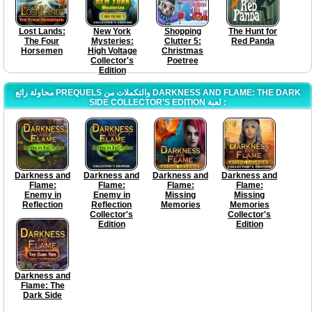
Lost Lands:
New York
Shopping
The Hunt for
The Four
Mysteries:
Clutter 5:
Red Panda
Horsemen
High Voltage
Christmas
Collector's
Poetree
Edition
محاولة رائع PREQUELS والتكملات من DARKNESS AND FLAME: THE DARK
SIDE COLLECTOR'S EDITION لعبة :
Darkness and
Darkness and
Darkness and
Darkness and
Flame:
Flame:
Flame:
Flame:
Enemy in
Enemy in
Missing
Missing
Reflection
Reflection
Memories
Memories
Collector's
Collector's
Edition
Edition
Darkness and
Flame: The
Dark Side