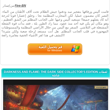
من إصدار
Five-BN
قامت أليس ورفاقها بتفجير سد ودفنوا جيش الظلام تحت آلاف الأطنان من الماء.
النصر كان مضمون عمليا. لكن المحارب المظلمة نجا ، وخلق إعصارا قويا لدرجة
أنه كاد يقتلهم جميعا! تستعيد أليس وعيها على الجانب المظلم من الشق العظيم ،
وهو مكان لم يكن فيه أحد منذ عقود. مما زاد الطين بلة ، فقد بدأت قوة الشعلة
المشتعلة في التلاشي. السفر مع أليس من خلال الأراضي المظلمة والمستوطنات
المهجورة في قلب الجانب المظلم. هل أنت مستعد لرحلة صعبة ولكن مثيرة؟
اكتشف في هذا لغز الأشياء الخفية مغامرة رائعة!
قم بتحميل اللعبة
for Windows
DARKNESS AND FLAME: THE DARK SIDE COLLECTOR'S EDITION لقطات
شاشة