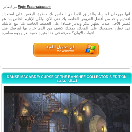
من إصدار
Eipix Entertainment
انها مهرجان لوناسا، والفريق الايرلندي الخاص بك خطوة الرقص على استعداد
لتقديم واحد من أفضل العروض الخاصة بك حتى الآن. ولكن الإثارة الخاص بك هو
قصير الأجل عندما يظهر تنكر ويدمر فسادا على الخطط الخاصة بك! مع عائلتك
في خطر، وسمعتك على المحك، يمكنك كشف من الذي خرج بها لفرقتك قبل
فوات الاوان؟ معرفة في هذا مثيرة خفية لغز وجوه مغامرة!
قم بتحميل اللعبة
for Windows
DANSE MACABRE: CURSE OF THE BANSHEE COLLECTOR'S EDITION
لقطات شاشة