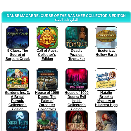
DANSE MACABRE: CURSE OF THE BANSHEE COLLECTOR'S EDITION
العاب ذات الصلة
9 Clues: The
Call of Ages.
Deadly
Esoterica:
Secret of
Collector's
Puzzles:
Hollow Earth
Serpent Creek
Edition
Toymaker
Gardens Inc. 3:
House of 1000
House of 1000
Natalie
A Bridal
Doors: The
Doors: Evil
Brooks:
Pursuit.
Palm of
Inside
Mystery at
Collector's
Zoroaster
Collector's
Hillcrest High
Edition
Collector's
Edition
Edition