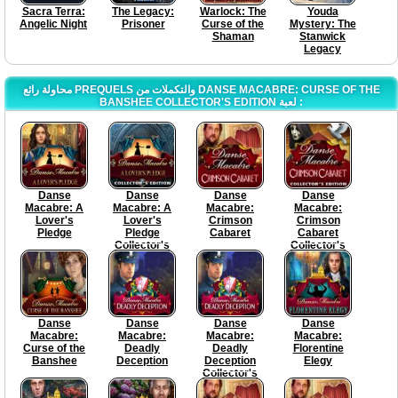
Sacra Terra:
The Legacy:
Warlock: The
Youda
Angelic Night
Prisoner
Curse of the
Mystery: The
Shaman
Stanwick
Legacy
محاولة رائع PREQUELS والتكملات من DANSE MACABRE: CURSE OF THE
BANSHEE COLLECTOR'S EDITION لعبة :
Danse
Danse
Danse
Danse
Macabre: A
Macabre: A
Macabre:
Macabre:
Lover's
Lover's
Crimson
Crimson
Pledge
Pledge
Cabaret
Cabaret
Collector's
Collector's
Edition
Edition
Danse
Danse
Danse
Danse
Macabre:
Macabre:
Macabre:
Macabre:
Curse of the
Deadly
Deadly
Florentine
Banshee
Deception
Deception
Elegy
Collector's
Edition