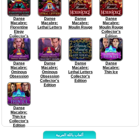
Danse
Danse
Danse
Danse
Macabre:
Macabre:
Macabre:
Macabre:
Florentine
Lethal Letters
Moulin Rouge
Moulin Rouge
Elegy
Collector's
Collector's
Edition
Edition
Danse
Danse
Danse
Danse
Macabre:
Macabre:
Macabre:
Macabre:
Ominous
Ominous
Lethal Letters
Thin Ice
Obsession
Obsession
Collector's
Collector's
Edition
Edition
Danse
Macabre:
Thin Ice
Collector's
Edition
ألعاب باللة العربية