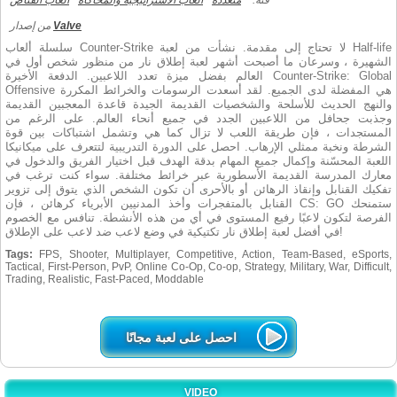
فئة:
متعددة
العاب الاستراتيجية والمحاكاة
العاب القناص
Valve
من إصدار
سلسلة ألعاب Counter-Strike لا تحتاج إلى مقدمة. نشأت من لعبة Half-life
الشهيرة ، وسرعان ما أصبحت أشهر لعبة إطلاق نار من منظور شخص أول في
العالم بفضل ميزة تعدد اللاعبين. الدفعة الأخيرة Counter-Strike: Global
Offensive هي المفضلة لدى الجميع. لقد أسعدت الرسومات والخرائط المكررة
والنهج الحديث للأسلحة والشخصيات القديمة الجيدة قاعدة المعجبين القديمة
وجذبت جحافل من اللاعبين الجدد في جميع أنحاء العالم. على الرغم من
المستجدات ، فإن طريقة اللعب لا تزال كما هي وتشمل اشتباكات بين قوة
الشرطة ونخبة ممثلي الإرهاب. احصل على الدورة التدريبية لتتعرف على ميكانيكا
اللعبة المحسّنة وإكمال جميع المهام بدقة الهدف قبل اختيار الفريق والدخول في
معارك المدرسة القديمة الأسطورية عبر خرائط مختلفة. سواء كنت ترغب في
تفكيك القنابل وإنقاذ الرهائن أو بالأحرى أن تكون الشخص الذي يتوق إلى تزوير
القنابل بالمتفجرات وأخذ المدنيين الأبرياء كرهائن ، فإن CS: GO ستمنحك
الفرصة لتكون لاعبًا رفيع المستوى في أي من هذه الأنشطة. تنافس مع الخصوم
في أفضل لعبة إطلاق نار تكتيكية في وضع لاعب ضد لاعب على الإطلاق!
Tags:
FPS, Shooter, Multiplayer, Competitive, Action, Team-Based, eSports,
Tactical, First-Person, PvP, Online Co-Op, Co-op, Strategy, Military, War, Difficult,
Trading, Realistic, Fast-Paced, Moddable
احصل على لعبة مجانًا
VIDEO