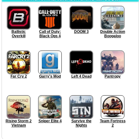
Ballistic
Call of Duty:
DOOM 3
Double Action
Overkill
Black Ops 4
Boogaloo
Far Cry 2
Garry's Mod
Left 4 Dead
Pantropy
Rising Storm 2
Sniper Elite 4
Survive the
Team Fortress
Vietnam
Nights
2