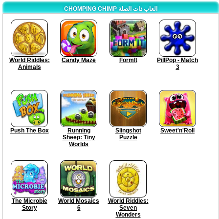
CHOMPING CHIMP العاب ذات الصلة
World Riddles:
Candy Maze
FormIt
PillPop - Match
Animals
3
Push The Box
Running
Slingshot
Sweet'n'Roll
Sheep: Tiny
Puzzle
Worlds
The Microbie
World Mosaics
World Riddles:
Story
6
Seven
Wonders