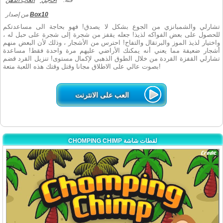
فئة:
أحاجي
العاب الذهن
Box10
من إصدار
تشارلي والشمبانزي من الجوع بشكل لا يصدق! فهو بحاجة الى مساعدتكم
للحصول على بعض الفواكه لذيذ! جعله يقفز من شجرة إلى شجرة على حبل له ،
واختيار لذيذ الموز والبرتقال والتفاح! احترس من الأشجار ، وذلك لأن البعض منهم
أشجار ضعيفة مما يعني أنه يمكنك الأراضي عليهم مرة واحدة فقط! مساعدة
تشارلي القفزة القردة من خلال الطوق الذهبي لإكمال مستوى! تنزيل القرد قضم
بصوت عالي على الاطلاق مجانا وقتل وقتك هذه اللعبة متعة!
العب على الانترنت
CHOMPING CHIMP لقطات شاشة