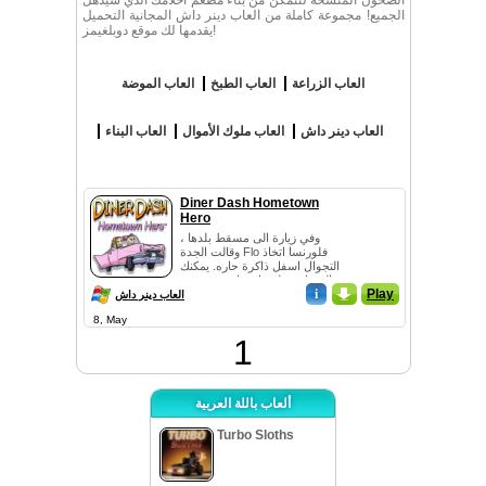
الصحون المتسخة لتتمكن من بناء مطعم أحلامك الذي سيذهل
الجميع! مجموعة كاملة من العاب دينر داش المجانية التحميل
يقدمها لك موقع دوبلغيمز!
العاب الزراعة
العاب الطبخ
العاب الموضة
العاب دينر داش
العاب ملوك الأموال
العاب البناء
Diner Dash Hometown
Hero
وفي زيارة الى مسقط بلدها ،
وقالت الجدة Flo فلورنسا اتخاذ
التجوال اسفل ذاكرة حاره. يمكنك
المساعدة لهم استعادة بعض من
i
_
Play
أفضل الأماكن للFlo؟ جعل
العاب دينر داش
خمسة ...
8, May
1
ألعاب باللة العربية
Turbo Sloths