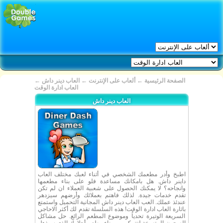
الصفحة الرئيسية
←
ألعاب على الإنترنت
←
العاب دينر داش
←
العاب ادارة الوقت
العاب دينر داش
اطبخ وأدر مطعمك الشخصي في أثناء لعبك مختلف العاب
داينر داش. هل بامكانك مساعدة فلو على بناء مطعمها
وانجاحه؟ لا يمكنك الحصول على شعبية العملاء ان لم تكن
تقدم خدمات جيدة. لذلك فاهتم بعملائك وأرضهم سيزدهر
عندئذ عملك. العب العاب دينر داش المجانية التحميل واستمتع
باثارة العاب ادارة الوقت! هذه السلسلة تقدم لك أكثر الاحاجي
السريعة الوتيرة تحدياُ وموضوع المطعم الرائع. حل مشاكل