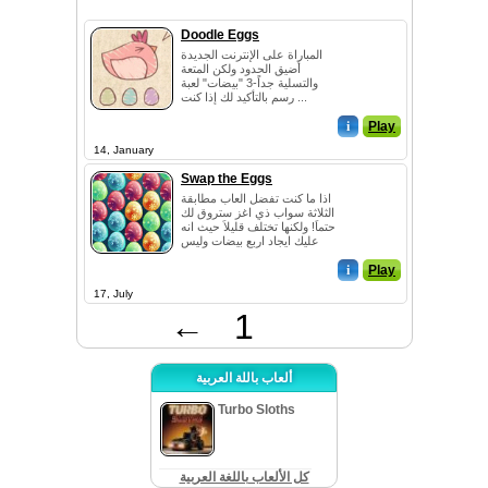
Doodle Eggs
المباراة على الإنترنت الجديدة
أضيق الحدود ولكن المتعة
والتسلية جداً-3 "بيضات" لعبة
رسم بالتأكيد لك إذا كنت ...
i
Play
14, January
Swap the Eggs
اذا ما كنت تفضل العاب مطابقة
الثلاثة سواب ذي اغز ستروق لك
حتماَ! ولكنها تختلف قليلاَ حيث انه
عليك ايجاد اربع بيضات وليس
ثل...
i
Play
17, July
←
1
ألعاب باللة العربية
Turbo Sloths
كل الألعاب باللغة العربية