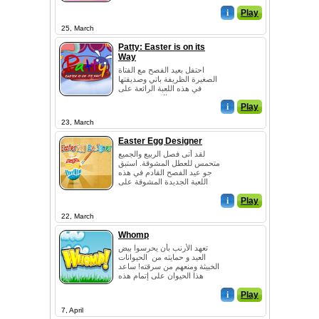
سترتديها بمنا...
i
Play
25, March
Patty: Easter is on its
Way
احتفل بعيد الفصح مع الفتاة
الصغيرة الظريفة باتي وصديقتها
في هذه اللعبة الرائعة على
الانترنت تحت ع...
i
Play
23, March
Easter Egg Designer
لقد أتى فصل الربيع والجميع
متحمس للعطل المشوقة. استبق
جو عيد الفصح القادم في هذه
اللعبة الجديدة المشوقة على
الانترنت من فئ...
i
Play
22, March
Whomp
تعهد الأرنب بأن يحرسوا بيض
العيد و حمايته من الحيوانات
الخبيثة ومنعهم من سرقته! ساعد
هذا الحيوان على إتمام هذه
المهمة الص...
i
Play
7, April