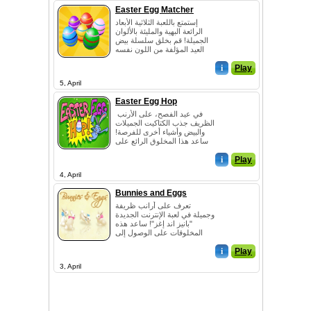
Easter Egg Matcher
إستمتع باللعبة الثلاثية الأبعاد
الرائعة البهية والمليئة بالألوان
الجميلة! قم بخلق سلسلة بيض
العيد المؤلفة من اللون نفسه
ف...
i
Play
5, April
Easter Egg Hop
في عيد الفصح، على الأرنب
الظريف جذب الكتاكيت الجميلات
والبيض وأشياء أخرى للفرصة!
ساعد هذا المخلوق الرائع على
النجاح في مه...
i
Play
4, April
Bunnies and Eggs
تعرف على أرانب ظريفة
وجميلة في لعبة الإنترنت الجديدة
"بانيز اند إغز"! ساعد هذه
المخلوقات على الوصول إلى
الجهة الثانية م...
i
Play
3, April