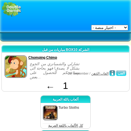
مباريات من قبل BOX10 الشركة
Chomping Chimp
تشارلي والشمبانزي من الجوع
بشكل لا يصدق! فهو بحاجة الى
مساعدتكم للحصول على
العب
العاب الذهن
29, September /
بعض...
←
1
ألعاب باللة العربية
Turbo Sloths
كل الألعاب باللغة العربية