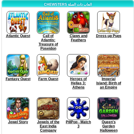
CHEWSTERS العاب ذات الصلة
Atlantic Quest
Call of
Claws and
Dress-up Pups
Atlantis:
Feathers
Treasure of
Poseidon
Fantasy Quest
Farm Quest
Heroes of
Imperial
Hellas 3:
Island: Birth of
Athens
an Empire
Jewel Story
Jewels of the
PillPop - Match
Queen's
East India
3
Garden
Company
Halloween