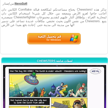
NevoSoft
من إصدار
الكابتن دان Cornflake يحتاج مساعدتكم لمكافحة قبالة Chewsters! تذكر هذه
أجانب جاءوا لغزو الأرض ومضغه من خلال كل شيء! استخدام الكابتن دان
سيصدره Chewsterfighter لمحاربة الغزاة ، وإطلاق النار عليهم لتقديم مجموعات
من نفس اللون بحيث تختفي. مكافآت عديدة تساعد على تدمير Chewsters. يتبع
لها من مدينة الى مدينة حتى `إعادة دفع بعيدا عن الأرض!
قم بتحميل اللعبة
for Windows
CHEWSTERS لقطات شاشة