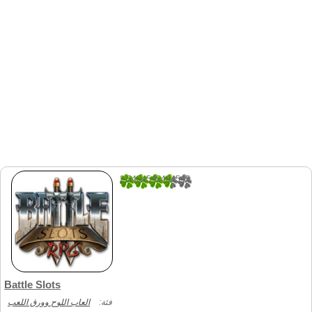
2.5454545454545
11
Battle Slots
فئة:
العاب اللوح وورق اللعب