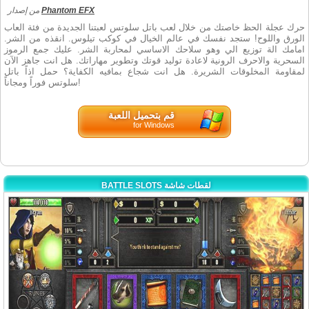
Phantom EFX
من إصدار
حرك عجلة الحظ خاصتك من خلال لعب باتل سلوتس لعبتنا الجديدة من فئة العاب
الورق واللوح! ستجد نفسك في عالم الخيال في كوكب تيلوس. انقذه من الشر.
امامك الة توزيع الي وهو سلاحك الاساسي لمحاربة الشر. عليك جمع الرموز
السحرية والاحرف الرونية لاعادة توليد قوتك وتطوير مهاراتك. هل انت جاهز الآن
لمقاومة المخلوقات الشريرة. هل انت شجاع بمافيه الكفاية؟ حمل اذاً باتل
سلوتس فوراً ومجاناً!
قم بتحميل اللعبة
for Windows
BATTLE SLOTS لقطات شاشة