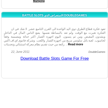
Mahjong
BATTLE SLOTS الاستعراض الذي DOUBLEGAMES
تعود فكرة قطاع الطرق ذوي اليد الواحدة الى القرن التاسع عشر. لا شك في ان
الفكرة تغيرت مع الوقت ولم تعد بالبساطة نفسها. يضع الناس المال في الداخل
ويشدون المقبض ومن ثم يتمنون. اليوم اجهزة القمار اكثر حداثة ومصممة وفقاً
لحاسوب. لعبة باتل سلوتس مزيج من اجهزة القمار واللعب. وشركة فانتوم اي.اف.اكس
Read more
..
رائعة من حيث تقديم نظام معركة استثنائي وتحديثات.
تبدأ القصة مع الشخصية التي تجد جهاز قمار الذي يكتشف انه سحري. انه السلاح
22, June 2011
DoubleGames
الوحيد ضد الوحوش التي تسكن العالم الغامض. هكذا تتورط في اللعبة وتبدأ معركتك.
Download Battle Slots Game For Free
واجهة اللعبة سهل التعامل معها منذ اللحظة التي تبدأ. في الواقع المستويات الاولى
عبارة عن تدريب للاعب ليتمكن من بناء استراتيجيته. انت بحاجة الى مهاراتك
الاستراتيجية لاختيار خطواتك: اجهزة القمار عشوائية وليس بامكانك ان تتكهن بخطوة
عدوك التالية. بامكانك الحصول على ترقيات واستعمال نتائج المعركة ضد اعدائك من
خلال ترتيب الاشياء كيفما شئت.
بالاضافة الى التحدي في اللعبة باتل سلوتس رسوماتها رائعة بما فيها الحركة
الرائعة على بكرات الاجهزة ونوع الحوار المذهل. كما قد يخيل اليك انك تلعب مع جهاز
قمار حقيقي وليس وهمي.! الموسيقى تناسب اللعبة حتماً! بامكانك اختيار الاصوات
والخلفيات الصوتية معاً.
لعبة باتل سلوتس ليست اقل تشويقاً من القمار الحقيقي ولكن ليس عليك ان
تصرف المال! لا تدع الفرصة تفوتك لتمزج بين القوة واللعب والاستراتيجية. ستروق هذه