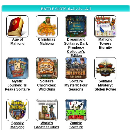
BATTLE SLOTS العاب ذات الصلة
Age of
Christmas
Dreamland
Mahjong
Mahjong
Mahjong
Solitaire: Dark
Towers
Prophecy
Eternity
Collector's
Edition
Mystic
Solitaire
Solitaire
Solitaire
Journey: Tri
Chronicles:
Mystery: Four
Mystery:
Peaks Solitaire
Wild Guns
Seasons
Stolen Power
Spooky
World's
Zombie
Mahjong
Greatest Cities
Solitaire