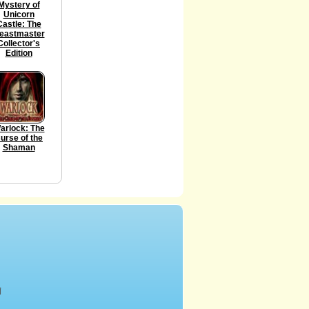
Mystery of
Unicorn
Castle: The
eastmaster
Collector's
Edition
arlock: The
urse of the
Shaman
أ