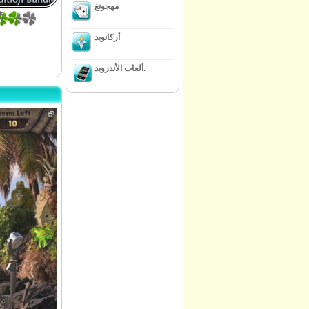
مهجونغ
5
أركانويد
ألعاب الأندرويد.