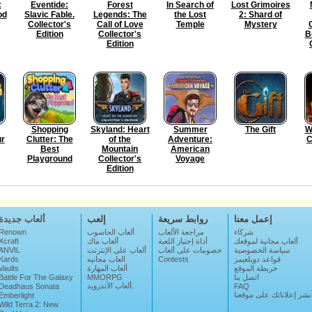
:
Eventide:
Forest
In Search of
Lost Grimoires
od
Slavic Fable.
Legends: The
the Lost
2: Shard of
Collector's
Call of Love
Temple
Mystery
Edition
Collector's
B
Edition
Shopping
Skyland: Heart
Summer
The Gift
W
ur
Clutter: The
of the
Adventure:
C
Best
Mountain
American
Playground
Collector's
Voyage
Edition
إعمل معنا
روابط سريعة
إلعب
ألعاب جديدة
Renown
ألعاب الحاسوب
مراجعة الألعاب
شركاء
Xcraft
ألعاب ماك
أداة إجتياز اللعبة
ألعاب مجانية لموقعك
ANVIL
ألعاب على الإنترنت
خصومات على ألعاب
سياسة الخصوصية
Kards
العاب مجانيه
Contests
قواعد دوبلغيمز
Vaults
ألعاب المهارة
خريطة الموقع
Battle For The Galaxy
MMORPG
اتصل بنا
ألعاب الأندرويد.
Deadhaus Sonata
FAQ
نشر إعلاناتك على موقعنا
Emberlight
Wild Terra 2: New