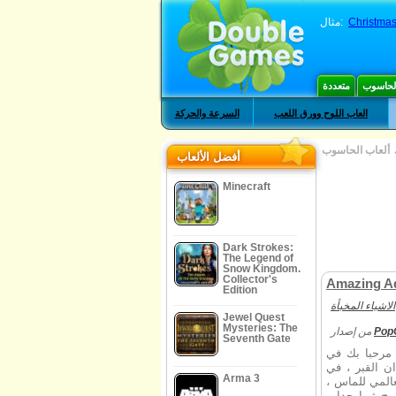
مثال:
Christmas 
الحاسوب
متعددة
العاب اللوح وورق اللعب
السرعة والحركة
ألعاب الحاسوب
أفضل الألعاب
Minecraft
Dark Strokes:
The Legend of
Snow Kingdom.
Collector's
Amazing Ad
Edition
الاشياء المخبأة
Jewel Quest
Mysteries: The
من إصدار
Pop
Seventh Gate
 مرحبا بك في
 القبر ، في
Arma 3
لعالمي للماس
يصبح ثريا جدا