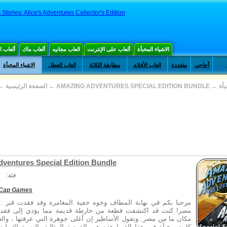
Stories: Alice's Adventures Collector's Edition
الاشياء المخبأة
ألعاب على الإنترنت
العاب مجانيه
ألعاب ماك
ألعاب 
أحاجي
متعددة
العاب الأفلام
مطابقة الثلاثة
العاب العطل
الاشياء المخبأة
←
الصفحة الرئيسية
←
AMAZING ADVENTURES SPECIAL EDITION BUNDLE
←
بأة
ventures Special Edition Bundle
فئة:
Cap Games
مرحبا بكم في نهاية المطاف وجوه خفية المغامرة وقد فقدت قبر :
مصر! كنت قد اكتشفت قطعة من خارطة قديمة مما يؤدي إلى فقدان
مكان ما من مصر. وتقول الأساطير إن أغلى جوهرة التي عرفتها ، وا ،
كانت مخبأة في هذا القبر! هذه هي الفرصة المثالية بالنسبة لك ل...