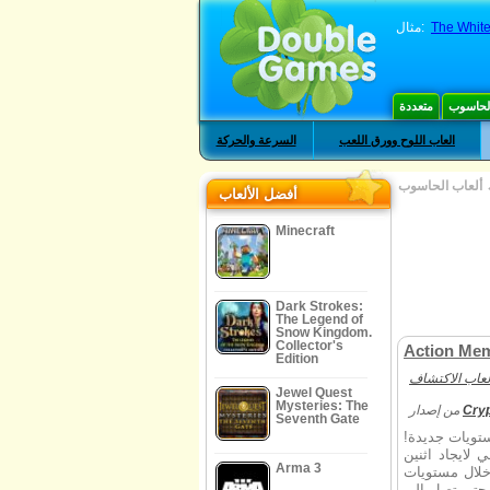
The Whit
مثال:
الحاسوب
متعددة
العاب اللوح وورق اللعب
السرعة والحركة
ألعاب الحاسوب
أفضل الألعاب
Minecraft
Dark Strokes:
The Legend of
Snow Kingdom.
Collector's
Action Me
Edition
لعاب الاكتشاف
Jewel Quest
Mysteries: The
Cry
من إصدار
Seventh Gate
تويات جديدة!
لايجاد اثنين
Arma 3
خلال مستويات
 حتى تصل الى