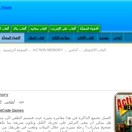
e House
الاشياء المخبأة
ألعاب على الإنترنت
العاب مجانيه
ألعاب ماك
ألعاب 
أحاجي
متعددة
العاب الأفلام
مطابقة الثلاثة
العاب العطل
الاشياء المخبأة
العاب الاكتشاف
←
أحاجي
←
ACTION MEMORY
←
الصفحة الرئيسية
←
mory
فئة:
أحاجي
ا
ptCode Games
العمل تجتمع الذاكرة في هذا مغامره مثيرة حيث فسيتم الطعن الى مس
هل يمكن ان يبقى التركيز على تحريك الكتل وتكون سريعه بما يكفي 
تصحيح مباريات؟ رحلة مثيرة من خلال البيئات وتلعب في طريقك من 
متعددة. تبدأ في اعمق من الغابات ، والسفر من خلال مجالات مختلفة