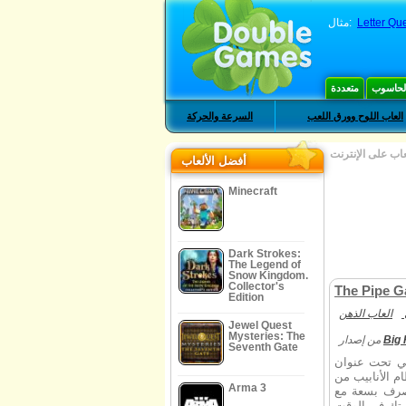
Letter Qu
مثال:
الحاسوب
متعددة
العاب اللوح وورق اللعب
السرعة والحركة
عاب على الإنترنت
أفضل الألعاب
Minecraft
Dark Strokes:
The Legend of
Snow Kingdom.
Collector's
The Pipe 
Edition
العاب الذهن
Jewel Quest
Mysteries: The
Big
من إصدار
Seventh Gate
جي تحت عنوان
م الأنابيب من
Arma 3
صرف بسعة مع
متك في الوقت