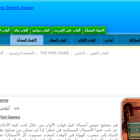
est: Grimm's Journey
الاشياء المخبأة
ألعاب على الإنترنت
العاب مجانيه
ألعاب ماك
ألعاب 
لمحاكاة
أحاجي
العاب الأفلام
العاب العطل
الاشياء المخبأة
العاب الذهن
←
أحاجي
←
THE PIPE GAME
←
الصفحة الرئيسية
←
أل
Game
فئة:
أحاجي
 Fish Games
قم بتصليح حوض أسماك قبل فوات الأوان من خلال لعب لعبة الأحا
ذي بايب غيم! الأسماك المسكينة في خطر! إذا لم تتمكن من تصليح نظا
المياه إلى مسرب الهواء في الوقت المحدد ستموت كل الأسماك! ت
التفكير بكل خطوة مسبقاً وحاول تجنب العوائق وابذل جهدك لاتمام مه