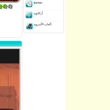
مهجونغ
أركانويد
ألعاب الأندرويد.