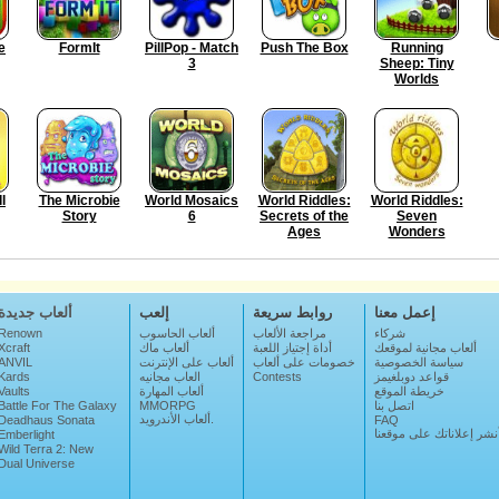
e
FormIt
PillPop - Match
Push The Box
Running
3
Sheep: Tiny
Worlds
l
The Microbie
World Mosaics
World Riddles:
World Riddles:
Story
6
Secrets of the
Seven
Ages
Wonders
إعمل معنا
روابط سريعة
إلعب
ألعاب جديدة
شركاء
مراجعة الألعاب
ألعاب الحاسوب
Renown
ألعاب مجانية لموقعك
أداة إجتياز اللعبة
ألعاب ماك
Xcraft
سياسة الخصوصية
خصومات على ألعاب
ألعاب على الإنترنت
ANVIL
قواعد دوبلغيمز
Contests
العاب مجانيه
Kards
خريطة الموقع
ألعاب المهارة
Vaults
اتصل بنا
MMORPG
Battle For The Galaxy
ألعاب الأندرويد.
Deadhaus Sonata
FAQ
نشر إعلاناتك على موقعنا
Emberlight
Wild Terra 2: New
Lands
Dual Universe