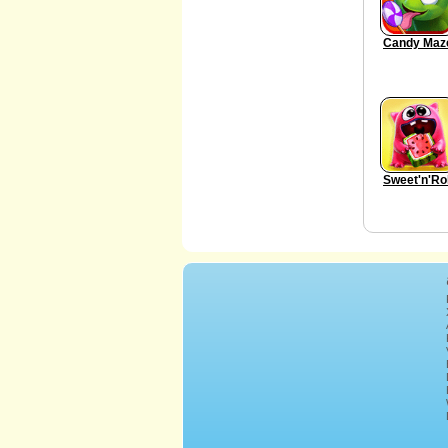
Candy Maz
Sweet'n'Rol