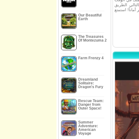
تالي الطريق
Our Beautiful
Earth
The Treasures
Of Montezuma 2
Farm Frenzy 4
Dreamland
Solitaire:
Dragon's Fury
Rescue Team:
Danger from
Outer Space!
Summer
Adventure:
American
Voyage