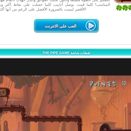
المناسب! كلما قمت بوصل أنابيب كلما حصلت على نقاط أكثر وبال
4.2
الأقصر ليست بالضرورة الأفضل على الرغم من أنها أكثر أماناً! استمتع!
5
العب على الانترنت
THE PIPE GAME لقطات شاشة