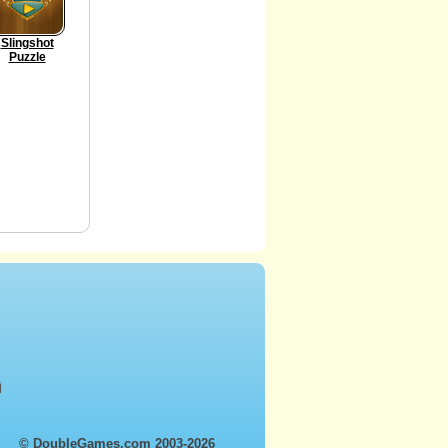
Slingshot
Puzzle
أ
© DoubleGames.com 2003-2026