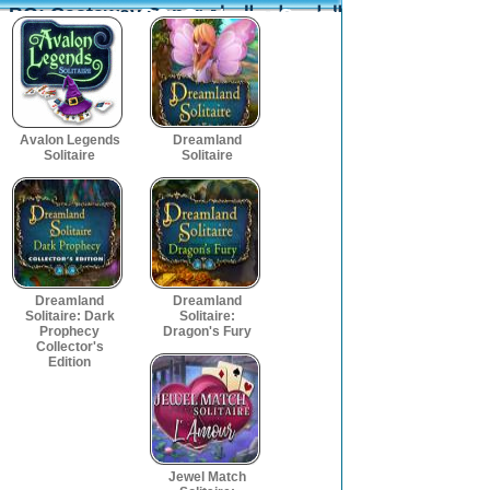
BO: Castaway Caper العاب ذات الصلة
BO: Castaway Caper العاب ذات الصلة
Avalon Legends
Dreamland
Solitaire
Solitaire
Dreamland
Dreamland
Solitaire: Dark
Solitaire:
Prophecy
Dragon's Fury
Collector's
Edition
Jewel Match