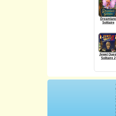
Dreamlan
Solitaire
Jewel Ques
Solitaire 2