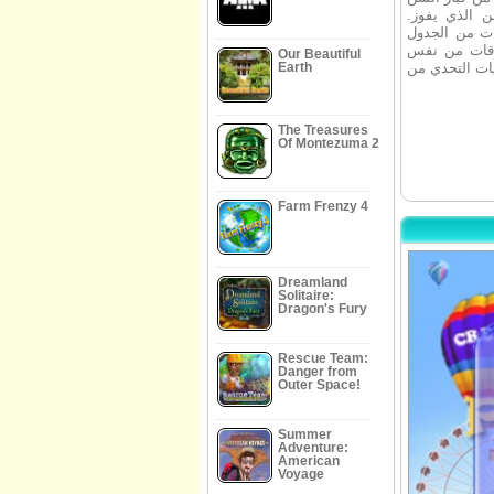
 الذي يفوز.
ات من الجدول
rank.En حوالي 20
Our Beautiful
Earth
The Treasures
Of Montezuma 2
Farm Frenzy 4
Dreamland
Solitaire:
Dragon's Fury
Rescue Team:
Danger from
Outer Space!
Summer
Adventure:
American
Voyage