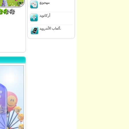
مهجونغ
أركانويد
ألعاب الأندرويد.