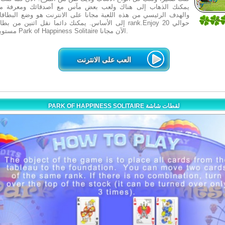
يمكنك الذهاب إلى هناك ولعب بعض مآس مع أصدقائك ومعرفة من
والهدف الرئيسي من هذه اللعبة مجانا على الانترنت هو وضع البطاق
2
إلى الأساس. يمكنك دائما نقل اثنين من بطاقات من نفس joy
1
مستويات التحدي من Park of Happiness Solitaire الآن مجانا.
العب على الانترنت
PARK OF HAPPINESS SOLITAIRE لقطات شاشة