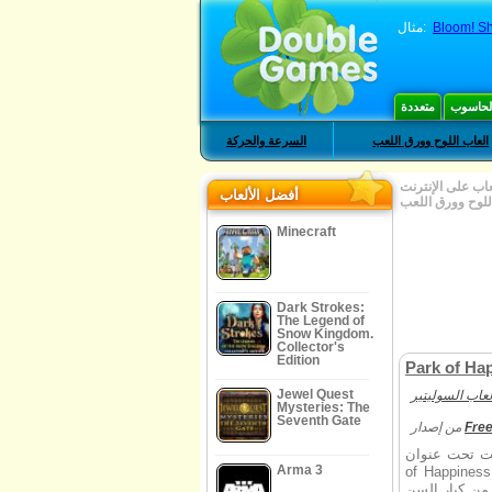
Bloom! Sh
مثال:
الحاسوب
متعددة
العاب اللوح وورق اللعب
السرعة والحركة
عاب على الإنترنت
أفضل الألعاب
للوح وورق اللعب
Minecraft
Dark Strokes:
The Legend of
Snow Kingdom.
Collector's
Edition
Park of Hap
Jewel Quest
لعاب السوليتير
Mysteries: The
Seventh Gate
Fre
من إصدار
تحت عنوان Park
Arma 3
 كنت دائما أحب الذهاب إلى المتنزهات عندما
من كبار السن