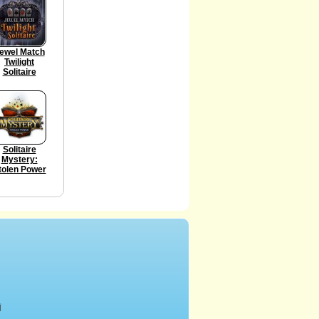
ewel Match
Twilight
Solitaire
Solitaire
Mystery:
tolen Power
أ