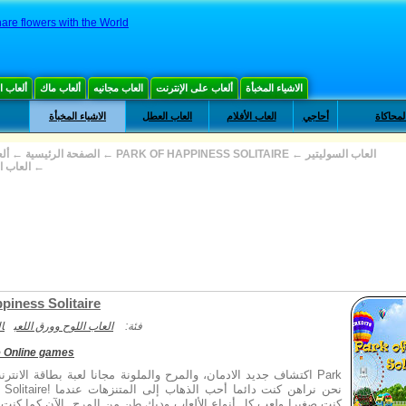
are flowers with the World
الاشياء المخبأة
ألعاب على الإنترنت
العاب مجانيه
ألعاب ماك
ألعاب 
لمحاكاة
أحاجي
العاب الأفلام
العاب العطل
الاشياء المخبأة
العاب السوليتير
←
PARK OF HAPPINESS SOLITAIRE
←
الصفحة الرئيسية
←
أل
←
العاب ا
piness Solitaire
فئة:
العاب اللوح وورق اللعب
ا
e Online games
اكتشاف جديد الادمان، والمرح والملونة مجانا لعبة بطاقة الانترنت 
of Happiness Solitaire! نحن نراهن
كنت صغيرا ولعب كل أنواع الألعاب وديك طن من المرح. الآن كما كنت 