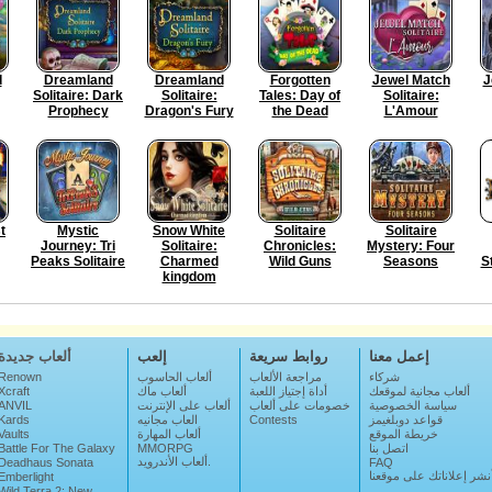
d
Dreamland
Dreamland
Forgotten
Jewel Match
J
Solitaire: Dark
Solitaire:
Tales: Day of
Solitaire:
Prophecy
Dragon's Fury
the Dead
L'Amour
t
Mystic
Snow White
Solitaire
Solitaire
Journey: Tri
Solitaire:
Chronicles:
Mystery: Four
Peaks Solitaire
Charmed
Wild Guns
Seasons
S
kingdom
إعمل معنا
روابط سريعة
إلعب
ألعاب جديدة
شركاء
مراجعة الألعاب
ألعاب الحاسوب
Renown
ألعاب مجانية لموقعك
أداة إجتياز اللعبة
ألعاب ماك
Xcraft
سياسة الخصوصية
خصومات على ألعاب
ألعاب على الإنترنت
ANVIL
قواعد دوبلغيمز
Contests
العاب مجانيه
Kards
خريطة الموقع
ألعاب المهارة
Vaults
اتصل بنا
MMORPG
Battle For The Galaxy
ألعاب الأندرويد.
Deadhaus Sonata
FAQ
نشر إعلاناتك على موقعنا
Emberlight
Wild Terra 2: New