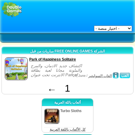
مباريات من قبل FREE ONLINE GAMES الشركة
Park of Happiness Solitaire
اكتشاف جديد الادمان، والمرح
والملونة مجانا لعبة بطاقة
الانترنت تحت عنوان Park of...
العب
العاب السوليتير
24, June /
←
1
ألعاب باللة العربية
Turbo Sloths
كل الألعاب باللغة العربية