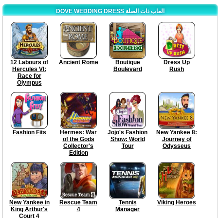
DOVE WEDDING DRESS العاب ذات الصلة
12 Labours of
Ancient Rome
Boutique
Dress Up
Hercules VI:
Boulevard
Rush
Race for
Olympus
Fashion Fits
Hermes: War
Jojo's Fashion
New Yankee 8:
of the Gods
Show: World
Journey of
Collector's
Tour
Odysseus
Edition
New Yankee in
Rescue Team
Tennis
Viking Heroes
King Arthur's
4
Manager
Court 4