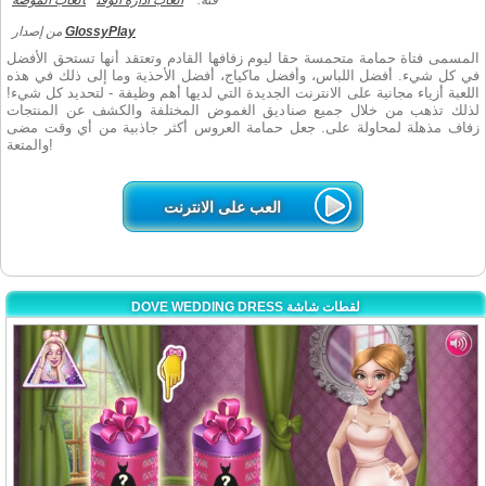
فئة:
العاب ادارة الوقت
العاب الموضة
GlossyPlay
من إصدار
المسمى فتاة حمامة متحمسة حقا ليوم زفافها القادم وتعتقد أنها تستحق الأفضل
في كل شيء. أفضل اللباس، وأفضل ماكياج، أفضل الأحذية وما إلى ذلك في هذه
اللعبة أزياء مجانية على الانترنت الجديدة التي لديها أهم وظيفة - لتحديد كل شيء!
لذلك تذهب من خلال جميع صناديق الغموض المختلفة والكشف عن المنتجات
زفاف مذهلة لمحاولة على. جعل حمامة العروس أكثر جاذبية من أي وقت مضى
والمتعة!
العب على الانترنت
DOVE WEDDING DRESS لقطات شاشة