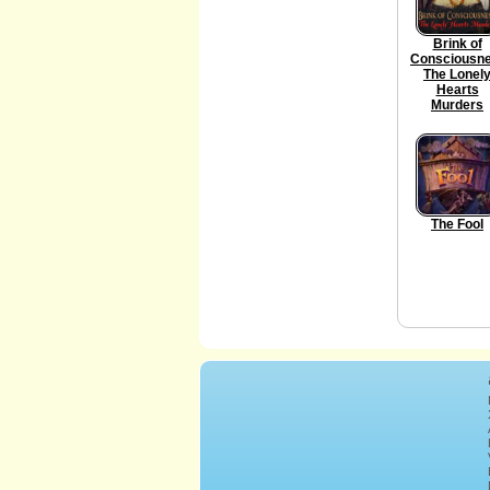
Brink of
Consciousn
The Lonel
Hearts
Murders
The Fool