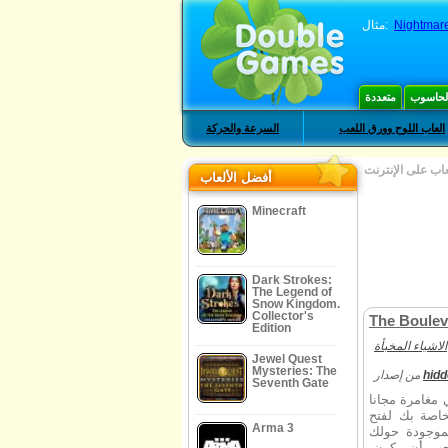
Nightmare
مثال:
الحاسوب
متعددة
العاب اللوح وورق اللعب
السرعة والحركة
عاب على الإنترنت
أفضل الألعاب
Minecraft
Dark Strokes:
The Legend of
Snow Kingdom.
Collector's
The Boulev
Edition
الاشياء المخبأة
Jewel Quest
Mysteries: The
hid
من إصدار
Seventh Gate
The Boulev على الانترنت الجديدة. إذا كنت
خاصة بك لفتح
Arma 3
موجودة حولك
جب أن يكون.