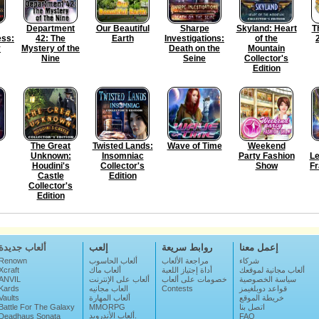
Department
Our Beautiful
Sharpe
Skyland: Heart
T
ess:
42: The
Earth
Investigations:
of the
y
Mystery of the
Death on the
Mountain
Nine
Seine
Collector's
Edition
The Great
Twisted Lands:
Wave of Time
Weekend
Unknown:
Insomniac
Party Fashion
Le
Houdini's
Collector's
Show
F
Castle
Edition
Collector's
Edition
إعمل معنا
روابط سريعة
إلعب
ألعاب جديدة
شركاء
مراجعة الألعاب
ألعاب الحاسوب
Renown
ألعاب مجانية لموقعك
أداة إجتياز اللعبة
ألعاب ماك
Xcraft
سياسة الخصوصية
خصومات على ألعاب
ألعاب على الإنترنت
ANVIL
قواعد دوبلغيمز
Contests
العاب مجانيه
Kards
خريطة الموقع
ألعاب المهارة
Vaults
اتصل بنا
MMORPG
Battle For The Galaxy
ألعاب الأندرويد.
Deadhaus Sonata
FAQ