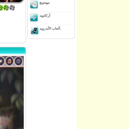
مهجونغ
أركانويد
ألعاب الأندرويد.