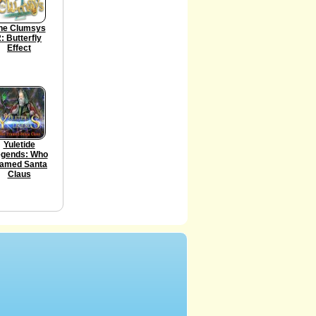
he Clumsys
2: Butterfly
Effect
Yuletide
gends: Who
ramed Santa
Claus