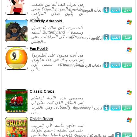
هل تعرف كيف أنه من الصعب
أن تصبح النموذج المهنة؟ ينبغي
حمل
العب
العاب الموضة
26, May /
أن يكون صقل المواهب
وانت...
Butterfly Arkanoid
ذات مرة ، كان هناك بلد جميل
اسمه Butterflyland وسعيدة ،
حيث كانت كل الفراشات مثلي
حمل
العب
أركانويد
18, February /
الجنس...
Fun Pool 9
هل أنت مجنون على البلياردو؟
ثم جرب يدك في هذا البلياردو
أفضل محاكاة تسمى أون
حمل
العب
الالعاب الرياضية
6, January /
لاين...
Classic Craps
مصممي هذه اللعبة ادعوكم
الى المكان الذي كنت تظن ان
الحرية والسعاده. ومن بالقرب
حمل
العب
كازينو
30, January /
من...
Child's Room
ثمة حاجة ماسة لأن الترتيب
حتى في الشقه : جميع النوافذ
ينبغي غسلها ، والملابس...
حمل
السرعة والحركة
12, October /