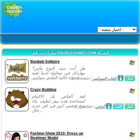
مباريات من قبل DOUBLEGAMES.COM الشركة
Baobab Solitaire
هل أنت سيد النوع مآس؟
مهاراتك في محاولة لدينا لعبة
جديدة خالية التبلدي سوليتير...
حمل
العاب السوليتير
27, October /
Crazy Building
لفة الخاص بك الاكمام
لمساعدة هذه بيفر لطيف بناء
برج خشبي كبير في لغز جديد
حمل
العب
أحاجي
11, October /
خال...
Fashion Show 2010: Dress up
Beginner Model