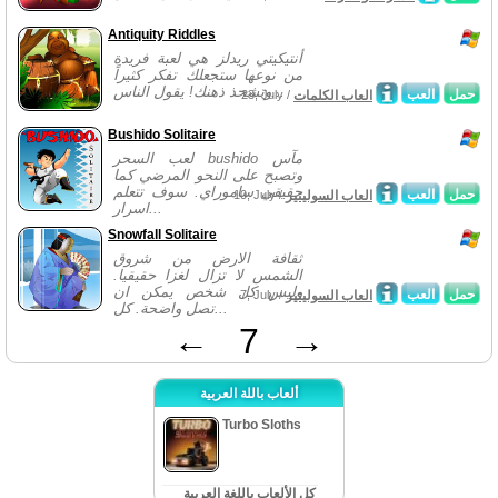
Antiquity Riddles
أنتيكيتي ريدلز هي لعبة فريدة
من نوعها ستجعلك تفكر كثيراً
وتشحذ ذهنك! يقول الناس...
حمل
العب
العاب الكلمات
23, July /
Bushido Solitaire
لعب السحر bushido مآس
وتصبح على النحو المرضي كما
حقيقي ساموراي. سوف تتعلم
حمل
العب
العاب السوليتير
10, July /
اسرار...
Snowfall Solitaire
ثقافة الارض من شروق
الشمس لا تزال لغزا حقيقيا.
وليس كل شخص يمكن ان
حمل
العب
العاب السوليتير
7, July /
تصل واضحة. كل...
←
7
→
ألعاب باللة العربية
Turbo Sloths
كل الألعاب باللغة العربية