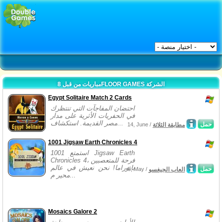
مباريات من قبل 8FLOOR GAMES الشركة
Egypt Solitaire Match 2 Cards
احتضان المفاجآت التي تنتظرك
في الحفريات الأثرية على مدار
مصر القديمة. استكشاف...
حمل
مطابقة الثلاثة
14, June /
1001 Jigsaw Earth Chronicles 4
استمتع 1001 Jigsaw Earth
Chronicles 4، فرحة للمتعصبين
بانوراما! نحن نعيش في عالم
حمل
العاب الجيغسو
5, May /
محير م...
Mosaics Galore 2