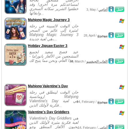
الأراضي مسحور بحاجة
لمساعدتكم مرة أخرى! وقد
خطفوا الشرير سكانه السحري
حمل
أحاجي
3, May /
وابقائها...
Mahjong Magic Journey 3
حان الوقت لالمبينة في رحلة
مثيرة إلى عالم من السحر!
Mahjong Magic Journey 3
حمل
مهجونغ
28, April /
هي لعبة جديدة،...
Holiday Jigsaw Easter 3
عيد فصح سعيد لجميع
المشجعين من الألغاز بانوراما -
هذا العام، ونحن مما يتيح لك...
حمل
العاب الجيغسو
30, March /
Mahjong Valentine's Day
حان الوقت لينطلق في رحلة
رومانسية! Mahjong
Valentine's Day هي لعبة
حمل
مهجونغ
14, February /
فكرية لأولئك الذين...
Valentine's Day Griddlers
Valentine's Day Griddlers هي
لعبة فكرية مثيرة لأولئك الذين
يحبون الألغاز المنطق وجو
حمل
أحاجي
14, February /