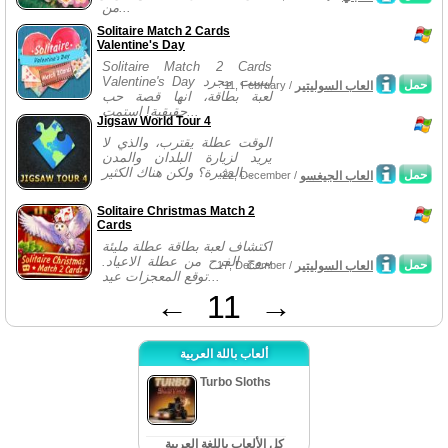
من...
Solitaire Match 2 Cards
Valentine's Day
Solitaire Match 2 Cards
Valentine's Day ليست مجرد
حمل
العاب السوليتير
11, February /
لعبة بطاقة، انها قصة حب
حقيقية! استمت...
Jigsaw World Tour 4
الوقت عطلة يقترب، والذي لا
يريد لزيارة البلدان والمدن
المثيرة؟ ولكن هناك الكثير...
حمل
العاب الجيغسو
22, December /
Solitaire Christmas Match 2
Cards
اكتشاف لعبة بطاقة عطلة مليئة
بروح الفرح من عطلة الاعياد.
حمل
العاب السوليتير
17, December /
توقع المعجزات عيد...
←
11
→
ألعاب باللة العربية
Turbo Sloths
كل الألعاب باللغة العربية