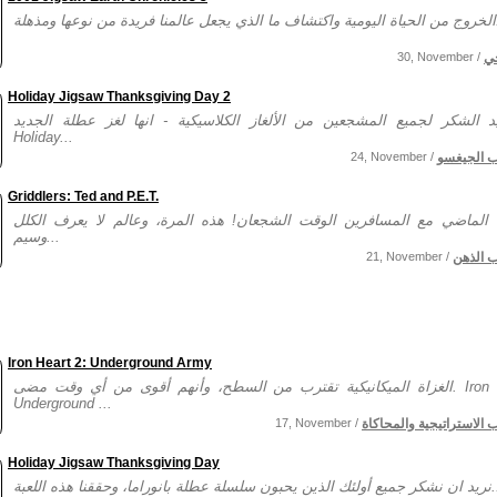
!...
ي
30, November /
Holiday Jigsaw Thanksgiving Day 2
 الشكر لجميع المشجعين من الألغاز الكلاسيكية - انها لغز عطلة الجديد!
Holiday...
ب الجيغسو
24, November /
Griddlers: Ted and P.E.T.
 الماضي مع المسافرين الوقت الشجعان! هذه المرة، وعالم لا يعرف الكلل
وسيم...
ب الذهن
21, November /
Iron Heart 2: Underground Army
الغزاة الميكانيكية تقترب من السطح، وأنهم أقوى من أي وقت مضى. Iron Heart 2:
Underground ...
ب الاستراتيجية والمحاكاة
17, November /
Holiday Jigsaw Thanksgiving Day
ة بانوراما، وحققنا هذه اللعبة...