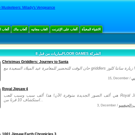
 Musketeers: Milady's Vengeance
الاشياء المخبأة
ألعاب على الإنترنت
العاب مجانيه
ألعاب ماك
ألعاب 
مباريات من قبل 8FLOOR GAMES الشركة
Christmas Griddlers: Journey to Santa
ي
15, December /
Royal Jigsaw 4
هي ألف الصور الجديدة متوفرة الآن! هذا ألف سبب وسبب للعب Royal Jigsaw 4!
استكشاف 10 قرنا من...
ب الجيغسو
3, December /
1001 Jigsaw Earth Chronicles 3