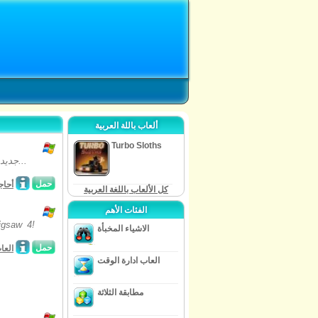
ألعاب باللة العربية
Turbo Sloths
حان الوقت للتحضير للمغامرة عيد الميلاد السعيدة مع griddlers جديد! زيارة سانتا كلوز...
حمل
أحاج
كل الألعاب باللغة العربية
الفئات الأهم
الاشياء المخبأة
حمل
العا
العاب ادارة الوقت
مطابقة الثلاثة