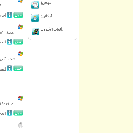
مهجونغ
الخروج من الحياة اليومية واكتشاف ما الذي يجعل عالمنا فريدة من نوعها ومذهلة
حمل
أحاج
أركانويد
ألعاب الأندرويد.
هدية عيد
حمل
العا
نتجه الى
حمل
العا
حمل
العا
نريد ان نشكر جميع أولئك الذين يحبون سلسلة عطل