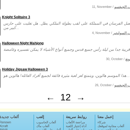
ب الجيغسو
11, November /
Knight Solitaire 3
ضل الفرسان في المملكة على لقب بطولة الملكي بطل. هل تغلبت على حارس
كبير من...
ب السوليتير
4, November /
Halloween Night Mahjong
نغ
30, October /
Holiday Jigsaw Halloween 3
هذا الموسم هالوين، ويتمتع لغز لعبة مثيرة فائقة لجميع أفراد العائلة! هالوين هو...
ب الجيغسو
26, October /
←
12
→
إعمل معنا
روابط سريعة
إلعب
ألعاب جديدة
شركاء
مراجعة الألعاب
ألعاب الحاسوب
Renown
ألعاب مجانية لموقعك
أداة إجتياز اللعبة
ألعاب ماك
Xcraft
سياسة الخصوصية
خصومات على ألعاب
ألعاب على الإنترنت
ANVIL