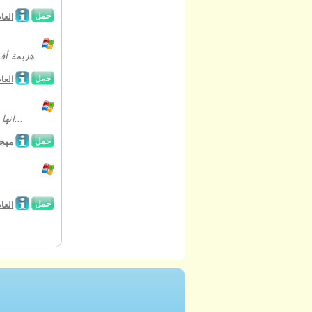
حمل
العا
هزيمة أف
حمل
العا
انها قريبة جدا من ليلة رأس جميع قدس وجميع أنواع الأشياء لا يمكن تفسيره وغامضة...
حمل
مهجو
حمل
العا