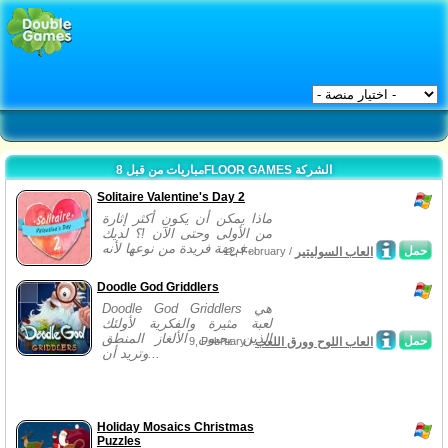
مباريات من قبل 8FLOOR GAMES الشركة
Solitaire Valentine's Day 2
ماذا يمكن أن يكون أكثر إثارة
من الأولى وحتى الآن !؟ لديك
فرصة فريدة من نوعها لأنه...
حمل
العاب السوليتير
12, February /
Doodle God Griddlers
Doodle God Griddlers هي
لعبة مثيرة والفكرية لأولئك
الذين يحبون الألغاز المنطق
حمل
العاب اللوح وورق اللعب
9, February /
وتريد أن...
Holiday Mosaics Christmas
Puzzles