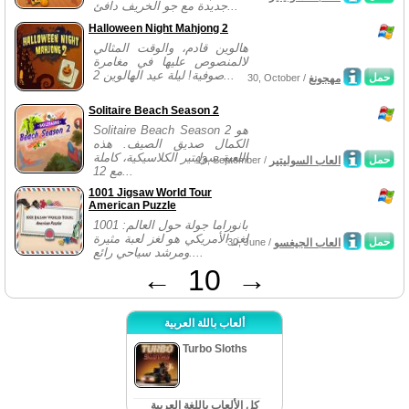
جديدة مع جو الخريف دافئ...
Halloween Night Mahjong 2
هالوين قادم، والوقت المثالي
لالمنصوص عليها في مغامرة
صوفية! ليلة عيد الهالوين 2...
حمل
مهجونغ
30, October /
Solitaire Beach Season 2
Solitaire Beach Season 2 هو
الكمال صديق الصيف. هذه
اللعبة سوليتير الكلاسيكية، كاملة
حمل
العاب السوليتير
13, September /
مع 12...
1001 Jigsaw World Tour
American Puzzle
1001 بانوراما جولة حول العالم:
لغز الأمريكي هو لغز لعبة مثيرة
حمل
العاب الجيغسو
30, June /
ومرشد سياحي رائع....
←
10
→
ألعاب باللة العربية
Turbo Sloths
كل الألعاب باللغة العربية