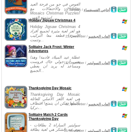
الغوص في جو من فرحة العيد
والاحتفالات مع Holiday
حمل
أحاجي الفسيفساء
10, January /
Mosaics Christmas Puzzles!
استمتع الفس...
Holiday Jigsaw Christmas 4
Holiday Jigsaw Christmas 4
هو لغز لعبة مثيرة لجميع أفراد
الأسرة! قطعة معا التركيب
حمل
العاب الجيغسو
23, December /
وتتمت...
Solitaire Jack Frost: Winter
Adventures
عطلة عيد الميلاد قادمة! وهذا
يعني أن جولي جاك فروست
حمل
العاب السوليتير
12, December /
ومساعد له يريد ان يعطي
الجميع...
Thanksgiving Day Mosaic
Thanksgiving Day Mosaic
هي لعبة اللغز الأصلي للعائلة
بأكملها يمكن ان يتمتع! اقتطاف
حمل
العاب الجيغسو
22, November /
تركيا،...
Solitaire Match 2 Cards
Thanksgiving Day
سوليتير المباراة 2 بطاقات -
يوم عيد الشكر هي لعبة بطاقة
حمل
العاب السوليتير
16, November /