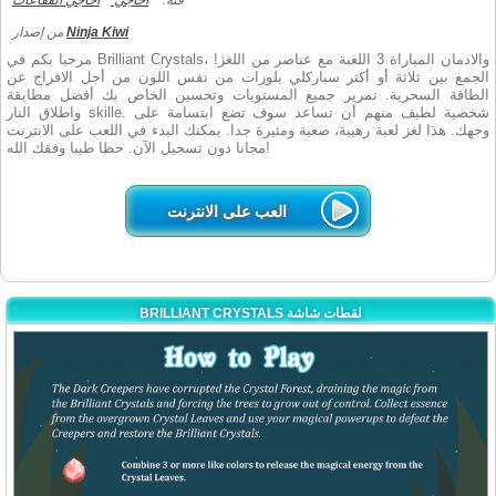
فئة:
أحاجي
احاجي الفقاعات
Ninja Kiwi
من إصدار
مرحبا بكم في Brilliant Crystals، والادمان المباراة 3 اللعبة مع عناصر من اللغز!
الجمع بين ثلاثة أو أكثر سباركلي بلورات من نفس اللون من أجل الافراج عن
الطاقة السحرية. تمرير جميع المستويات وتحسين الخاص بك أفضل مطابقة
واطلاق النار skille. شخصية لطيف منهم أن تساعد سوف تضع ابتسامة على
وجهك. هذا لغز لعبة رهيبة، صعبة ومثيرة جدا. يمكنك البدء في اللعب على الانترنت
مجانا دون تسجيل الآن. حظا طيبا وفقك الله!
العب على الانترنت
BRILLIANT CRYSTALS لقطات شاشة