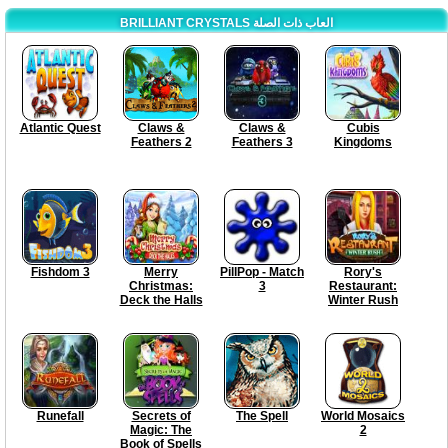
BRILLIANT CRYSTALS العاب ذات الصلة
Atlantic Quest
Claws &
Claws &
Cubis
Feathers 2
Feathers 3
Kingdoms
Fishdom 3
Merry
PillPop - Match
Rory's
Christmas:
3
Restaurant:
Deck the Halls
Winter Rush
Runefall
Secrets of
The Spell
World Mosaics
Magic: The
2
Book of Spells