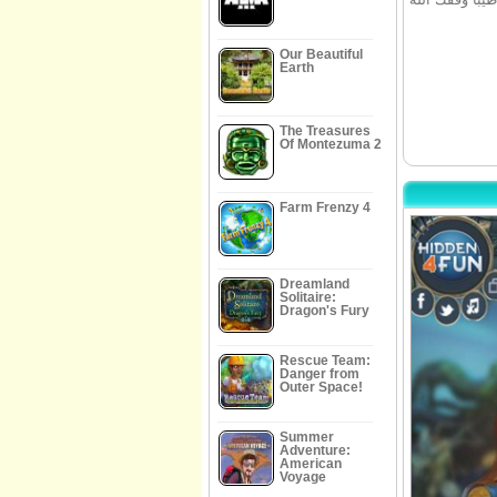
Our Beautiful
Earth
The Treasures
Of Montezuma 2
Farm Frenzy 4
Dreamland
Solitaire:
Dragon's Fury
Rescue Team:
Danger from
Outer Space!
Summer
Adventure:
American
Voyage