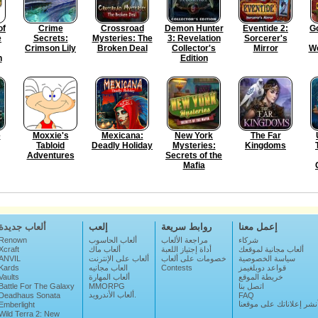
of
Crime
Crossroad
Demon Hunter
Eventide 2:
Go
e
Secrets:
Mysteries: The
3: Revelation
Sorcerer's
Crimson Lily
Broken Deal
Collector's
Mirror
We
n
Edition
e
Moxxie's
Mexicana:
New York
The Far
Tabloid
Deadly Holiday
Mysteries:
Kingdoms
Adventures
Secrets of the
Mafia
إعمل معنا
روابط سريعة
إلعب
ألعاب جديدة
شركاء
مراجعة الألعاب
ألعاب الحاسوب
Renown
ألعاب مجانية لموقعك
أداة إجتياز اللعبة
ألعاب ماك
Xcraft
سياسة الخصوصية
خصومات على ألعاب
ألعاب على الإنترنت
ANVIL
قواعد دوبلغيمز
Contests
العاب مجانيه
Kards
خريطة الموقع
ألعاب المهارة
Vaults
اتصل بنا
MMORPG
Battle For The Galaxy
ألعاب الأندرويد.
Deadhaus Sonata
FAQ
نشر إعلاناتك على موقعنا
Emberlight
Wild Terra 2: New