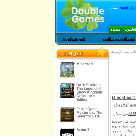
Knight Sol
مثال:
الحاسوب
متعددة
العاب اللوح وورق اللعب
السرعة والحركة
عاب على الإنترنت
أفضل الألعاب
Minecraft
Dark Strokes:
The Legend of
Snow Kingdom.
Collector's
Blackheart 
Edition
الاشياء المخبأة
Jewel Quest
Mysteries: The
hid
من إصدار
Seventh Gate
بحث في جديدة
Blackh. كيشا لديها لإنقاذ
Arma 3
هناك، والامر