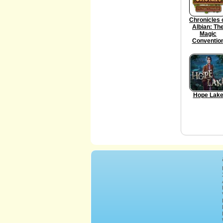
Chronicles 
Albian: Th
Magic
Conventio
Hope Lak