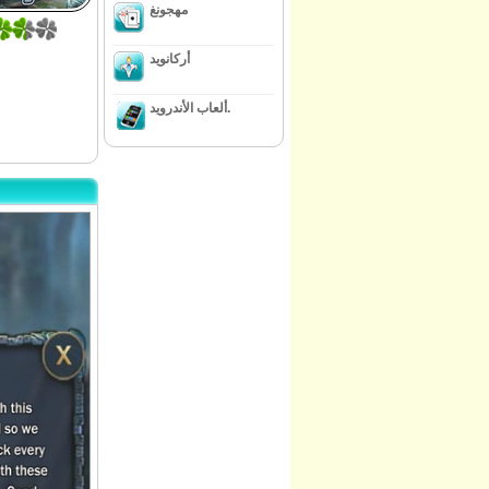
مهجونغ
أركانويد
ألعاب الأندرويد.