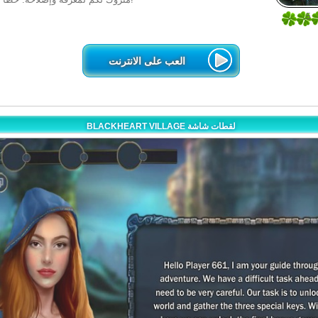
5
1
العب على الانترنت
BLACKHEART VILLAGE لقطات شاشة