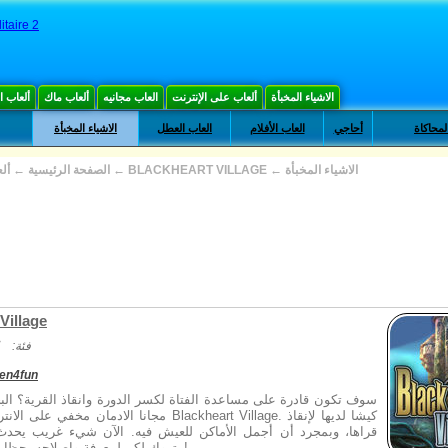
itaire 2
الاشياء المخبأة
ألعاب على الإنترنت
العاب مجانيه
ألعاب ماك
ألعاب 
لمحاكاة
أحاجي
العاب الأفلام
العاب العطل
الاشياء المخبأة
الاشياء المخبأة
←
BLACKHEART VILLAGE
←
الصفحة الرئيسية
←
أل
Village
فئة:
den4fun
سوف تكون قادرة على مساعدة الفتاة لكسر الدورة وانقاذ القرية؟ ال
مجانا الادمان مخفي على الانترنت لعبة وجوه eart Village
قراها، وبمجرد أن أجمل الأماكن للعيش فيه. الآن شيء غريب يحدث 
متروك لكم لمعرفة وإصلاحه. حظا طيبا وفقك الله!