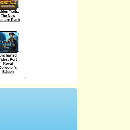
lden Trails:
The New
stern Rush
Uncharted
Tides: Port
Royal
Collector's
Edition
أ