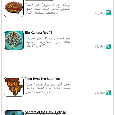
”ريبيلد ذي هستوري” هي لعبة
تطابق الثلاثة حيث عليك جمع
مختلف المصادر لكي...
16, May
Big Kahuna Reef 3
”بيغ كهونا ريف ٣” هي الجزء
الثالث من المغامرات المائية
الثلاثية الأبعاد...
15, May
Tiger Eye: The Sacrifice
”تايغر آي: ذي سكريفيس” هي
ليست فقط لعبة أشياء مخبأة
جديدة مقدمة من...
14, May
Secrets of the Dark: Eclipse