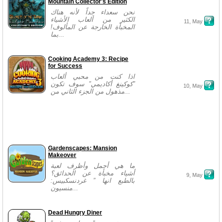
Mountain Collector's Edition
نحن سعداء جداً لأنه هناك
الكثير من ألعاب الأشياء
11, May
المخبأة الخارجة عن المألوف!
بما...
Cooking Academy 3: Recipe
for Success
اذا كنت من محبي ألعاب
”كوكينغ أكاديمي” سوف تكون
10, May
مذهول من الجزء الثاني من...
Gardenscapes: Mansion
Makeover
ما هي أجمل وأظرف لعبة
أشياء مخبأة عن الحدائق؟
9, May
بالطبع انها ” غردنسكبيس:
منسيون...
Dead Hungry Diner