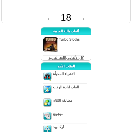
←
18
→
ألعاب باللة العربية
Turbo Sloths
كل الألعاب باللغة العربية
الفئات الأهم
الاشياء المخبأة
العاب ادارة الوقت
مطابقة الثلاثة
مهجونغ
أركانويد