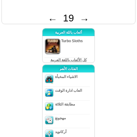
←
19
→
ألعاب باللة العربية
Turbo Sloths
كل الألعاب باللغة العربية
الفئات الأهم
الاشياء المخبأة
العاب ادارة الوقت
مطابقة الثلاثة
مهجونغ
أركانويد