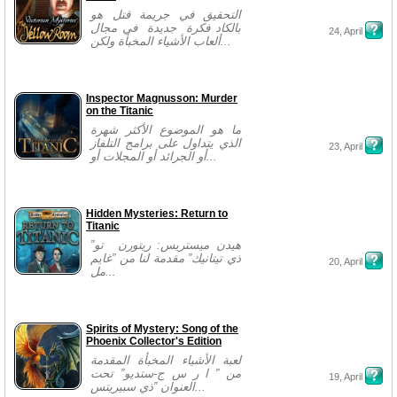
التحقيق في جريمة قتل هو
بالكاد فكرة جديدة في مجال
24, April
ألعاب الأشياء المخبأة ولكن...
Inspector Magnusson: Murder
on the Titanic
ما هو الموضوع الأكثر شهرة
الذي يتداول على برامج التلفاز
23, April
أو الجرائد أو المجلات أو...
Hidden Mysteries: Return to
Titanic
”هيدن ميستريس: ريتورن تو
ذي تيتانيك” مقدمة لنا من ”غايم
20, April
مل...
Spirits of Mystery: Song of the
Phoenix Collector's Edition
لعبة الأشياء المخبأة المقدمة
من ” ا ر س ج-ستديو” تحت
19, April
العنوان ”ذي سبيريتس...