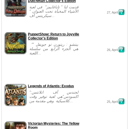
Dutchman Collector's Edition
قدمت لنا ” تاباغايمز” في لعبة
الأشياء المخبأة تحت العنوان ”
27, April
سيكريتس أف...
PuppetShow: Return to Joyville
Collector's Edition
”ببتشو : ريتورن تو جويفل ”
هي الجزء الرابع من سلسلة
26, April
اللعبة...
Legends of Atlantis: Exodus
”لجندس أف اتلانتس:
اكسودس”هي لعبة توفير وقت
كلاسيكية وهي مقدمة من...
25, April
Victorian Mysteries: The Yellow
Room