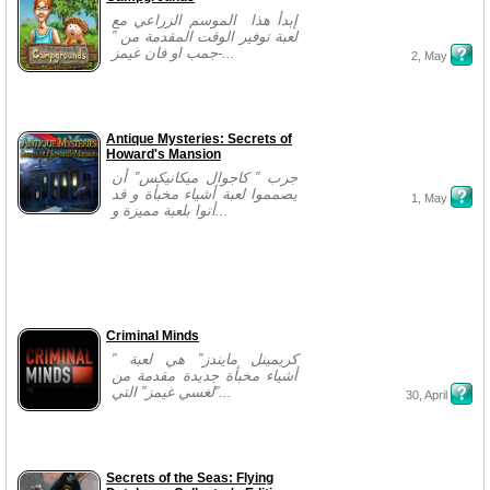
إبدأ هذا الموسم الزراعي مع
لعبة توفير الوقت المقدمة من ”
جمب او فان غيمز-...
2, May
Antique Mysteries: Secrets of
Howard's Mansion
جرب ” كاجوال ميكانيكس” أن
يصمموا لعبة أشياء مخبأة و قد
1, May
أتوا بلعبة مميزة و...
Criminal Minds
” كريمينل مايندز” هي لعبة
أشياء مخبأة جديدة مقدمة من
”لغسي غيمز” التي...
30, April
Secrets of the Seas: Flying