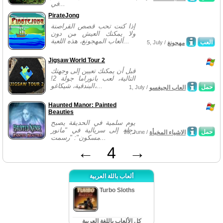
في...
PirateJong
إذا كنت تحب قصص القراصنة
ولا يمكنك العيش من دون
ألعاب المهجونغ، هذه اللعبة...
العب
مهجونغ
5, July /
Jigsaw World Tour 2
قبل أن يمكنك تعيين إلى وجهتك
التالية، لعب بانوراما جولة 2!
البندقية، شيكاغو،...
حمل
العاب الجيغسو
1, July /
Haunted Manor: Painted
Beauties
يوم سلمية في الحديقة يصبح
رحلة إلى سريالية في "مانور
حمل
الاشياء المخبأة
23, June /
مسكون": "رسمت...
←
4
→
ألعاب باللة العربية
Turbo Sloths
كل الألعاب باللغة العربية