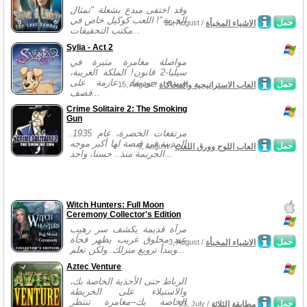
وقد اختفى مبدع بشعلة "تمثال
الحرية"! اللعب كوكيل خاص في
حمل
الاشياء المخبأة
26, August /
مكتب التحقيقات...
Sylia - Act 2
مواصلة مغامرة مثيرة في
سيليا-2 قانون! الملكة الغريبة،
سيدة جوديفا، عازمة على
حمل
العاب الاستراتيجية والمحاكاة
15, August /
قصف...
Crime Solitaire 2: The Smoking
Gun
مرتفعات الخضرة، عام 1935.
المدينة في قبضة لها أكبر موجه
حمل
العاب اللوح وورق اللعب
5, August /
الجريمة منذ.. حسنا، واحد...
Witch Hunters: Full Moon
Ceremony Collector's Edition
مرآة قديمة يكشف سر رهيب
عند مخلوق غريب يظهر فجأة
حمل
الاشياء المخبأة
3, August /
ويبدأ ترويع منزلك. ولكن تعلم...
Aztec Venture
الرباط حتى الأحذية الخاصة بك،
والاستيلاء على الخريطة
الخاصة بك--مغامرة تنتظر
حمل
مطابقة الثلاثة
23, July /