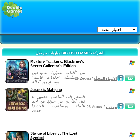
مباريات من قبل BIG FISH GAMES الشركة
Mystery Trackers: Blackrow's
Secret Collector's Edition
من "ألعاب الفيل"، المبدعين
من سلسلة "حكايات قاتمة"
حمل
الاشياء المخبأة
29, August /
وصناع من "حالة...
Jurassic Mahjong
السفر إلى الماضي عصور ما
قبل التاريخ من جونغ مع أحد
علماء ومساعديه الحديد!
حمل
مهجونغ
26, August /
حدث...
Statue of Liberty: The Lost
Symbol