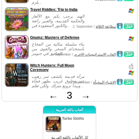
يلزم...
Travel Riddles: Trip to India
الهند يرحب بكم مع الألغاز
والحكمة القديمة، والعبير رائعة
والكنوز المفقودة في...
حمل
مطابقة الثلاثة
2, September /
Gnumz: Masters of Defense
بناء سلسلة مثالية من الفخاخ
باستخدام السحر والقوى من
العناصر في جنومز:...
حمل
العاب الاستراتيجيات الاخرى
1, September /
Witch Hunters: Full Moon
Ceremony
مرآة قديمة يكشف سر رهيب
عند مخلوق غريب يظهر فجأة
حمل
الاشياء المخبأة
1, September /
ويبدأ ترويع منزلك. ولكن تعلم...
←
3
→
ألعاب باللة العربية
Turbo Sloths
كل الألعاب باللغة العربية