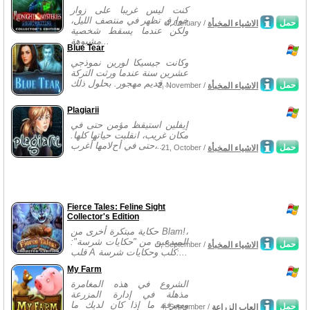
كنت ليس غريبا على زوار
خوارق تظهر في منتصف الليل،
حمل
الاشياء المخبأة
4, January /
ولكن عندما يسقط شخصية
مشبوهة...
Blue Tear
وكانت جيسيكا لورين نموذجي
عشرين سنة عندما ورثت التركة
قديم مهجور. بحلول ذلك...
حمل
الاشياء المخبأة
2, November /
Plagiarii
إيفلين استيقظ مؤمن حتى في
مكان غريب، انقلبت حياتها كلها.
حتى في أحﻻمها أغرب،...
حمل
الاشياء المخبأة
21, October /
Fierce Tales: Feline Sight
Collector's Edition
حكاية مبتكرة أخرى من Blam!،
المبدعين من "حكايات شرسة":
حمل
الاشياء المخبأة
5, September /
قلب A كلب وحكايات شرسة:...
My Farm
الشروع في هذه المغامرة
مذهلة في إدارة المزرعة
ومعرفة ما إذا كان لديك ما
حمل
العاب الزراعة
4, September /