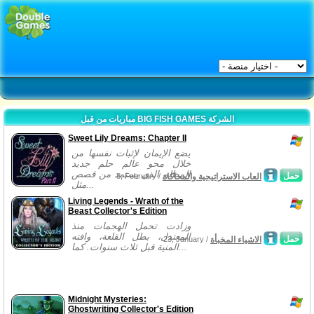
مباريات من قبل BIG FISH GAMES الشركة
Sweet Lily Dreams: Chapter II
يضع الإيمان لإثبات نفسها من
خلال محو عالم حلم جديد
المظلم الذي يستمد من قصص
حمل
العاب الاستراتيجية والمحاكاة
8, February /
مثل...
Living Legends - Wrath of the
Beast Collector's Edition
وزادت تحمل الهجمات منذ
المعتدل، بطل القلعة، وافته
حمل
الاشياء المخبأة
23, January /
المنية قبل ثلاث سنوات. كما...
Midnight Mysteries:
Ghostwriting Collector's Edition