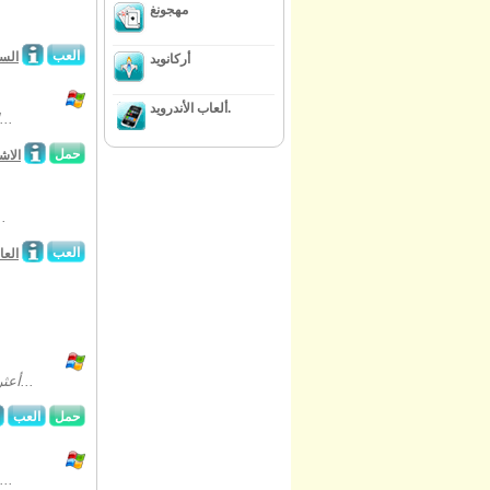
مهجونغ
العب
الس
أركانويد
ألعاب الأندرويد.
إجعل الجهاز يعمل مجدداً مع مساعدة نصائح إدوين الحكيم في هذه اللعبة الجميلة...
حمل
الاش
تسلى و مرن مهارات دماغك في لعبة الإنتر
العب
العا
أعثر على ابنك المفقود بوبي في لعبة الأشياء المخبأة الرائعة " سرفس : ذي ميستري...
حمل
العب
أوقف الوحش الميكانيكي قبل يدمر المدينة بأكمل