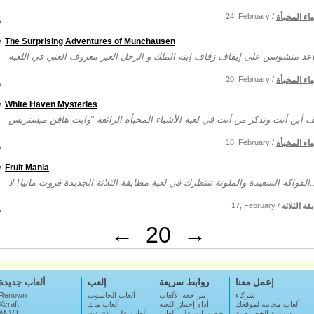
ياء المخبأة
24, February /
The Surprising Adventures of Munchausen
ياء المخبأة
20, February /
White Haven Mysteries
ياء المخبأة
18, February /
Fruit Mania
مطابقة الثلاثة الجديدة فروت مانيا! لا...
ة الثلاثة
17, February /
←
20
→
إعمل معنا
روابط سريعة
إلعب
ألعاب جديدة
شركاء
مراجعة الألعاب
ألعاب الحاسوب
Renown
ألعاب مجانية لموقعك
أداة إجتياز اللعبة
ألعاب ماك
Xcraft
سياسة الخصوصية
خصومات على ألعاب
ألعاب على الإنترنت
ANVIL