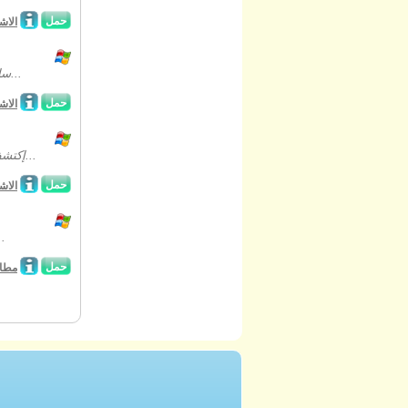
حمل
الاش
ساعد منشوسن على إيقاف زفاف إبنة الملك و الرجل الغير معروف الغني في اللعبة...
حمل
الاش
إكتشف أين أنت وتذكر من أنت في لعبة الأشياء المخبأة الرائعة "وايت هافن ميستريس...
حمل
الاش
الفواكه السعيدة والملونة تنتظرك في لعبة 
حمل
مطابق