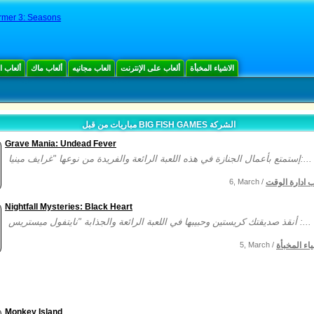
rmer 3: Seasons
الاشياء المخبأة
ألعاب على الإنترنت
العاب مجانيه
ألعاب ماك
ألعاب 
مباريات من قبل BIG FISH GAMES الشركة
Grave Mania: Undead Fever
إستمتع بأعمال الجنازة في هذه اللعبة الرائعة والفريدة من نوعها "غرايف مينيا:...
ب ادارة الوقت
6, March /
Nightfall Mysteries: Black Heart
أنقذ صديقتك كريستين وحبيبها في اللعبة الرائعة والجذابة "نايتفول ميستريس :...
ياء المخبأة
5, March /
Monkey Island