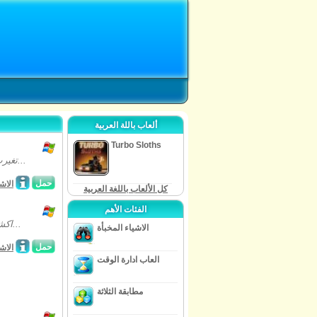
ألعاب باللة العربية
Turbo Sloths
تغيرت حياة ريكاردو سلني المملة والروتينية بعد أن إكتشف أنه قد ورث ممتلكات رائعة...
حمل
الاش
كل الألعاب باللغة العربية
الفئات الأهم
اكشف حقيقة المدينة المدمرة وساعد مونيكا على إكتشاف ما حصل لوالديها في لعبة...
الاشياء المخبأة
حمل
الاش
العاب ادارة الوقت
مطابقة الثلاثة