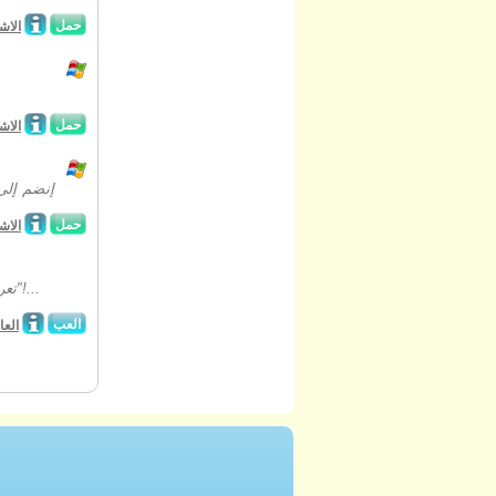
حمل
الاش
حمل
الاش
إنضم إلى
حمل
الاش
تعرف على فتاة جميلة تدعى لوسي وإنضم إليها في هذه المغامرة الرائعة "فاشن رن"!...
العب
العا