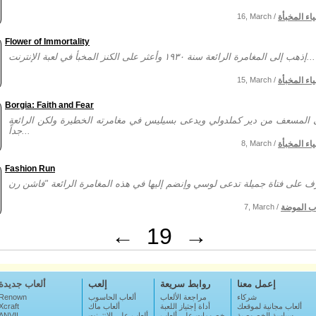
ياء المخبأة
16, March /
Flower of Immortality
إذهب إلى المغامرة الرائعة سنة ١٩٣٠ وأعثر على الكنز المخبأ في لعبة الإنترنت...
ياء المخبأة
15, March /
Borgia: Faith and Fear
 المسعف من دير كملدولي ويدعى بسيليس في مغامرته الخطيرة ولكن الرائعة
جداً...
ياء المخبأة
8, March /
Fashion Run
ب الموضة
7, March /
←
19
→
إعمل معنا
روابط سريعة
إلعب
ألعاب جديدة
شركاء
مراجعة الألعاب
ألعاب الحاسوب
Renown
ألعاب مجانية لموقعك
أداة إجتياز اللعبة
ألعاب ماك
Xcraft
سياسة الخصوصية
خصومات على ألعاب
ألعاب على الإنترنت
ANVIL