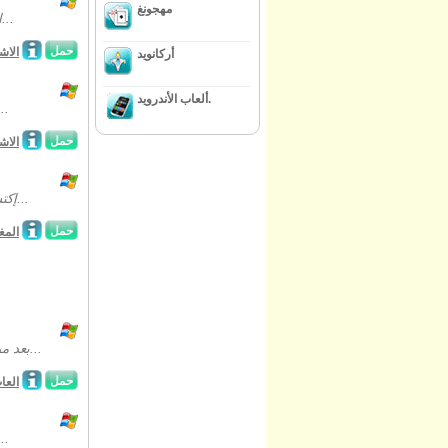
مهجونغ
استعين بمساعدة إدوين الذكي وإجعل الجهاز يعمل مجدداً في لعبة الأشياء المخبأة...
حمل
الاش
أركانويد
ألعاب الأندرويد.
لجميع هواة ألعاب الأشياء المخبأة: أهلاً بكم ف
حمل
الاش
إكتشف لعبة الإنترنت الجديدة " سويت ليلي دريمز : شبتر 1 " و أدخل في جو الأحلام...
حمل
المغ
بعد موت ملك وندرلاند المفاجئ ، أصبح على الشعب إختيار قائدهم الجديد! إلعب اللعبة...
حمل
العا
أنقذ أختك " إيفيت" من منظمة قديمة غامضة و مرعبة قبل فوات