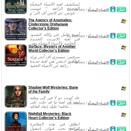
إستكشف لعبة الأشياء المخبأة
الجديدة الرائعة " غوست
حمل
الاشياء المخبأة
13, February /
تاونس: ذي كاتس أف الثر" و...
The Agency of Anomalies:
Cinderstone Orphanage
Collector's Edition
أصبح عامل في وكالة الشذوذ
حمل
الاشياء المخبأة
10, February /
في لعبة الانترنت الجديدة
الخاصة بالأشياء المخبأة وهي...
Surface: Mystery of Another
World Collector's Edition
سرفس: ميستري أف أنذر ورلد
كولكترز اديشن هي لعبة جديدة
حمل
الاشياء المخبأة
3, February /
رائعة عن الأشياء الخفية...
Shadow Wolf Mysteries: Bane
of the Family
عاد كونت دو لا فير إلى وطنه
ليجد أن لعنة ما قد حلت على
حمل
الاشياء المخبأة
28, January /
عائلته! عليك إنقاذ العائلة...
Nightfall Mysteries: Black
Heart Collector's Edition
انطلق في هذه المغامرة
الرائعة تحت عنوان نايتفول
حمل
الاشياء المخبأة
27, January /