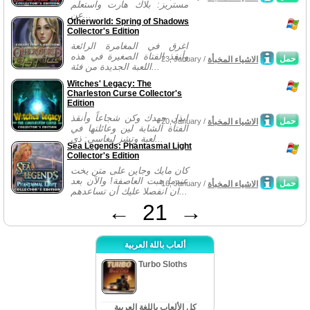
مستريز: بلاك هارت واستعلم
عن...
Otherworld: Spring of Shadows
Collector's Edition
اغرق في المغامرة الرائعة
وأنقذ الفتاة الصغيرة في هذه
حمل
الاشياء المخبأة
23, January /
اللعبة الجديدة من فئة...
Witches' Legacy: The
Charleston Curse Collector's
Edition
ابذل جهدك وكن شجاعاً وأنقذ
حمل
الاشياء المخبأة
20, January /
الفتاة الشابة لين وعائلتها في
لعبة وتشز ليغاسي: ذي...
Sea Legends: Phantasmal Light
Collector's Edition
كان مايك وجاين على متن يخت
عندما هبت العاصفة! والآن بعد
حمل
الاشياء المخبأة
16, January /
ان انفصلا عليك أن تساعدهم...
←
21
→
ألعاب باللة العربية
Turbo Sloths
كل الألعاب باللغة العربية