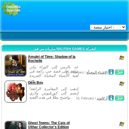
مباريات من قبل BIG FISH GAMES الشركة
Amulet of Time: Shadow of la
Rochelle
عد بالزمن إلى الوراء وكن
شاهد على قصة حب رائعة في
حمل
الاشياء المخبأة
15, February /
لعبة الأشياء المخبأة الفريدة
من...
Gem Boy
إذهب إلى المغامرة الرائعة!
إنضم إلى كورنليوس ولاري
واصبح بطلاً في هذه اللعبة...
حمل
أركانويد
15, February /
Ghost Towns: The Cats of
Ulthar Collector's Edition