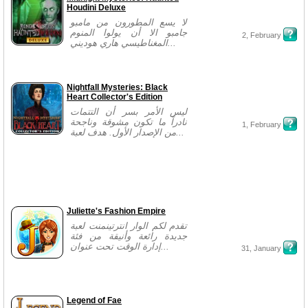
Houdini Deluxe
لا يسع المطورون من مامبو
جامبو الا أن يولوا المنوم
2, February
المغناطيسي هاري هوديني...
Nightfall Mysteries: Black
Heart Collector's Edition
ليس الأمر بسر أن التتمات
نادراً ما تكون مشوقة وناجحة
1, February
من الإصدار الأول. هدف لعبة...
Juliette's Fashion Empire
تقدم لكم الوار انترتينمنت لعبة
جديدة رائعة وأنيقة من فئة
إدارة الوقت تحت عنوان...
31, January
Legend of Fae