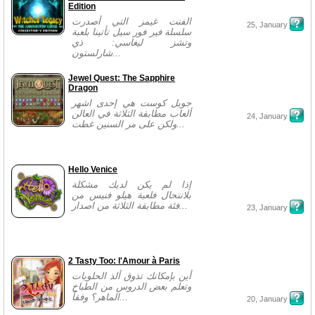
Edition
الفنت غيمز التي أصدرت
25, January
سلسلة فير فور سيل تأتينا بلعبة
وتشز ليغاسي: ذي
شارلستون...
Jewel Quest: The Sapphire
Dragon
جويل كوست هي إحدى اشهر
ألعاب مطابقة الثلاثة في العالن
24, January
ولكن على مر السنين غطت...
Hello Venice
إذا لم يكن لديك مشكلة
بلانتحال فلعبة هيلو فنيس من
فئة مطابقة الثلاثة من اصدار...
23, January
2 Tasty Too: l'Amour à Paris
أين بإمكانك تذوق ألذ الحلويات
وتعلم بعض الدروس من الطباخ
الماهر؟ وفقاً...
20, January