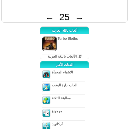
←
25
→
ألعاب باللة العربية
Turbo Sloths
كل الألعاب باللغة العربية
الفئات الأهم
الاشياء المخبأة
العاب ادارة الوقت
مطابقة الثلاثة
مهجونغ
أركانويد