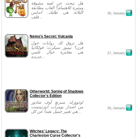
هل تبحث عن لعبة مشوقة
ومثيرة للاهتمام؟ العاب مطابقة
الثلاثة هي طلبك. اندلس
30, January
فلف...
Nemo's Secret: Vulcania
هل تروق لك روايات جول
فرن؟ نيموز سيكرت: فولكانيا
هي مغامرة خيال علمي
27, January
جديدة...
Otherworld: Spring of Shadows
Collector's Edition
اوذوورلد: سبرنغ أوف شادوز
من اصدار بومزاب انترتينمنت
26, January
هي تغيير جميل بعيداً عن كل...
Witches' Legacy: The
Charleston Curse Collector's