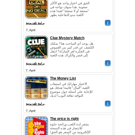
الحق في اختيار واحد هو الأكثر
صعوبة. هذا سوف تواجه في
"صفقة أو لا صفقة" لعبة! هذه
اللعبة تبدو التفاعلية يظهر
التلفزيون شعبية جدا في هذه
i
الأيام! ل...
برامج تلفزيونية
7, April
Clue Mystery Match
هل يوجد أي المباحث هنا؟ يمكنك
الكشف عن قدر كبير من الغموض
في الفكرة لغز المباراة؟ انتقل
إلى قصر والكراك هذه اللعبة
مباراة الذاكرة الآن! هذه هي لع...
i
برامج تلفزيونية
7, April
The Money List
الاختيار مهاراتك في استيعاب
اللعبة "المال" قائمة! هدفك هو
للإجابة على أسئلة حول موضوع
التوافه ثقافة البوب! لديك
مجموعة كبيرة ومتنوعة من
i
الإجابات ...
برامج تلفزيونية
7, April
The price is right
يشعر لذة اللعب ورائحة حلوة
للانتصار في هذه النسخة
الإلكترونية من السعر هو الحق!