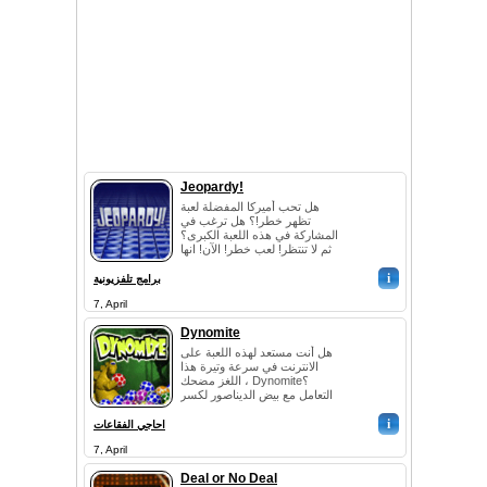
Jeopardy!
هل تحب أميركا المفضلة لعبة
تظهر خطر!؟ هل ترغب في
المشاركة في هذه اللعبة الكبرى؟
ثم لا تنتظر! لعب خطر! الآن! انها
ليست مزحة! يمكنك ان تلعب
i
هذه الل...
برامج تلفزيونية
7, April
Dynomite
هل أنت مستعد لهذه اللعبة على
الانترنت في سرعة وتيرة هذا
اللغز مضحك ، Dynomite؟
التعامل مع بيض الديناصور لكسر
هذا التحدي اللغز ، ولكن يبقى من
i
والد...
احاجي الفقاعات
7, April
Deal or No Deal