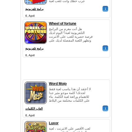
جرب حظك وأنت تلعب لعبة
كلاسيكية مثل هذه التحديات في 3
i
مباريات ، م...
برامج تلفزيونية
6, April
Wheel of fortune
هل أنت مغرم من البرامج
التلفزيونية لعبة؟ اليوم لديك
فرصة حصرية للعب على الانترنت
وتظهر اللعبة المفضلة لديك على
DoubleGames.com! لذا فقد
i
حان الوقت...
برامج تلفزيونية
6, April
Word Mojo
لا أعتقد أن هذا يناسب لعبة فقط
لجدتك! كلمة موجو مثير جدا
للاهتمام ورائعة لعبة الكلمة. بناء
على الكلمات مختلفة من البلاط
رسالتكم التي تقع في مثل ا...
i
العاب الكلمات
6, April
Luxor
لعب الأقصر على الانترنت ، لعبة