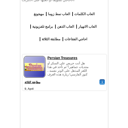
الاحاجي تشويقاُ أو العبها على الانترنت!
العاب الكلمات
العاب نمط زوما
مهجونغ
العاب الانهيار
العاب الذهن
برامج تلفزيونية
احاجي الفقاعات
مطابقة الثلاثة
Persian Treasures
هل أنت حريص على السكر أو
منتديات جماهير؟ ثم تأخذ في هذا
اللغز المذهل على الوتر نفسه ،
كنوز الفارسي! زيارة هذه الغرف
الفاخرة من قصر الفارسي أن
i
الس...
مطابقة الثلاثة
9, April