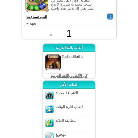
البطولة رائع ، لانقاذ مصر من
السحر مجموعة شريرة! لا تدع
الشر تعيين إله تدمير هذه واحدة
من الأماكن الجميلة على الأر...
i
العاب نمط زوما
6, April
←
1
ألعاب باللة العربية
Turbo Sloths
كل الألعاب باللغة العربية
الفئات الأهم
الاشياء المخبأة
العاب ادارة الوقت
مطابقة الثلاثة
مهجونغ