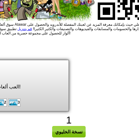
سوق ألعاب ألوار Alawar ليس لائحة عادية من ألعاب ألوار ولكنه تطبيق تفاعلي ح
ارها والحسومات والمسابقات والفيديوهات والتصنيفات والكثير الكثيرا!
قم بتنزيل
تطبيق سوق 
ألوار للحصول على مجموعة حصرية من العاب الأندرويد!
العب ألعاب التانك مع أصدقائك!
2
3
1
نسخة الخليوي