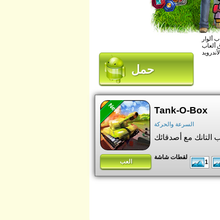
يث بإمكانك معرفة المزيد عن لعبتك المفضلة للأندرويد والحصول على
ألعاب
حمل
New
Tank-O-Box
السرعة والحركة
لقطات شاشة
العب
1