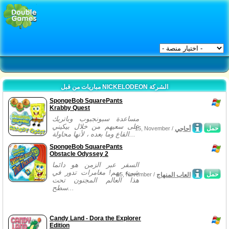
مباريات من قبل NICKELODEON الشركة
SpongeBob SquarePants
Krabby Quest
مساعدة سبونجبوب وباتريك
على سعيهم من خلال بيكيني
حمل
أحاجي
15, November /
القاع وما بعده ، لأنها محاولة...
SpongeBob SquarePants
Obstacle Odyssey 2
السفر عبر الزمن هو دائما
شيء يهم! مغامرات تدور في
حمل
العاب المنهاج
15, November /
هذا العالم المجنون تحت
سطح...
Candy Land - Dora the Explorer
Edition