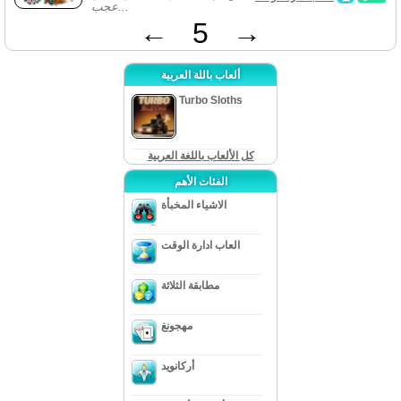
عجب...
←
5
→
ألعاب باللة العربية
Turbo Sloths
كل الألعاب باللغة العربية
الفئات الأهم
الاشياء المخبأة
العاب ادارة الوقت
مطابقة الثلاثة
مهجونغ
أركانويد