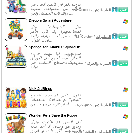
مرحبا بكم في كاندي لاند ، في
العالم من مخلوقات لطيفة
حمل
العاب الذهن
30, October /
والنباتات الجميلة! ولكن ،...
Diego`s Safari Adventure
مثل الحيوانات؟ مثل
لمساعدتهم؟ إذا كان الأمر
كذلك ، من لعب مباراة رائعة
حمل
المغامرات
12, October /
تحت عنوان...
SpongeBob Atlantis SquareOff
سبونجبوب لها مهمة جديدة
لانجاز! لديه لجمع كل الأوراق
من على سطح السفينة في
حمل
السرعة والحركة
27, September /
نهاية...
Nick Jr. Bingo
تكون على استعداد لتصرخ
"البنغو" مع أصدقائك المفضلة.
اختر كنز صدره واحد من...
حمل
العاب الذهن
25, August /
Wonder Pets Save the Puppy
كل الناس قد غادرت منزل
وجرو هو وحده! لا أحد لديه
للعب معه. لكن لا تقلق فريق
حمل
العاب ادارة الوقت
6, August /