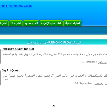
ime Lies Strategy Guide
الاشياء المخبأة
ألعاب على الإنترنت
العاب مجانيه
ألعاب ماك
ألعاب 
مباريات من قبل HARMONIC FLOW الشركة
Patricia's Quest for Sun
ب الذهن
12, October /
Jig Art Quest
ك واستكشاف أ الحيره في عالم الفن الرقصه الفن السعي! تجمع صورا من
عدد...
ب الجيغسو
26, September /