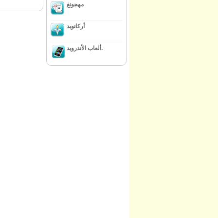
مهجونغ
أركانويد
ألعاب الأندرويد.