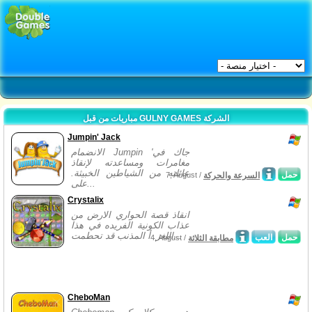
مباريات من قبل GULNY GAMES الشركة
Jumpin' Jack
الانضمام Jumpin 'جاك في
مغامرات ومساعدته لإنقاذ
عائلته من الشياطين الخبيثة.
حمل
السرعة والحركة
7, August /
على...
Crystalix
انقاذ قصة الحواري الارض من
عذاب الكونية الفريده في هذا
اللغز. أ المذنب قد تحطمت...
حمل
العب
مطابقة الثلاثة
4, August /
CheboMan