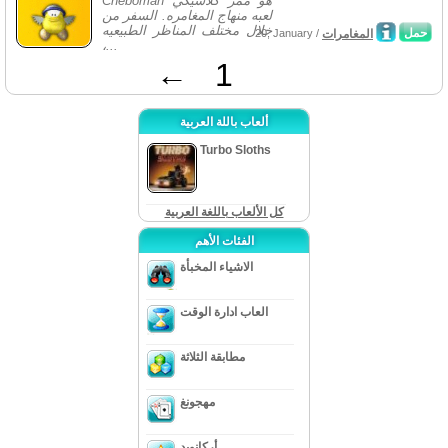
Cheboman هو ممر كلاسيكي
لعبه منهاج المغامره. السفر من
خلال مختلف المناظر الطبيعيه
حمل
المغامرات
20, January /
،...
←
1
ألعاب باللة العربية
Turbo Sloths
كل الألعاب باللغة العربية
الفئات الأهم
الاشياء المخبأة
العاب ادارة الوقت
مطابقة الثلاثة
مهجونغ
أركانويد