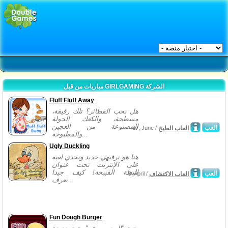
مباريات من قبل GIRLGAMING الشركة
Fluff Fluff Away
هل تحب الفطائر؟ تلك رقيقة،
مسطحة، والكعك الجولة
المصنوعة من العجين
العب
العاب الطبخ
27, June /
والمطبوخة...
Ugly Duckling
هنا هو ترفيهي جديد وتحدي لعبة
على الإنترنت تحت عنوان
البطة القبيحة! كيف جيدا
العب
العاب الاكتشاف
9, April /
تعرف...
Fun Dough Burger