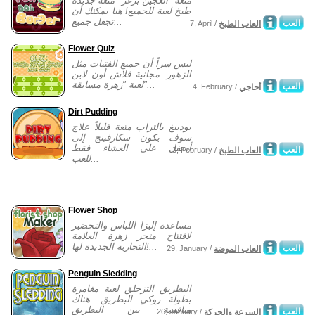
متعة "العجين برغر" متعة جديدة
طبخ لعبة للجميع! هنا يمكنك أن
تجعل جميع...
العب
العاب الطبخ
7, April /
Flower Quiz
ليس سراً أن جميع الفتيات مثل
الزهور. مجانية فلاش أون لاين
لعبة "زهرة مسابقة"...
العب
أحاجي
4, February /
Dirt Pudding
بودينغ بالتراب متعة قليلاً علاج
سوف يكون سكارفينج إلى
أسفل على العشاء فقط
العب
العاب الطبخ
3, February /
للعب...
Flower Shop
مساعدة إليزا اللباس والتحضير
لافتتاح متجر زهرة العلامة
التجارية الجديدة لها!...
العب
العاب الموضة
29, January /
Penguin Sledding
البطريق التزحلق لعبة مغامرة
بطولة روكي البطريق. هناك
منافسة بين البطريق
العب
السرعة والحركة
26, January /