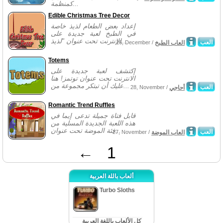
كمنظمة...
Edible Christmas Tree Decor
إعداد بعض الطعام لذيذ خاصة
في الطبخ لعبة جديدة على
الإنترنت تحت عنوان "لذيذ...
العب
العاب الطبخ
16, December /
Totems
إكتشف لعبة جديدة على
الانترنت تحت عنوان توتمز! هنا
عليك أن تبتكر مجموعة من...
العب
أحاجي
28, November /
Romantic Trend Ruffles
قابل فتاة جميلة تدعى إيما في
هذه اللعبة الجديدة المسلية من
فئة الموضة تحت عنوان...
العب
العاب الموضة
27, November /
←
1
ألعاب باللة العربية
Turbo Sloths
كل الألعاب باللغة العربية