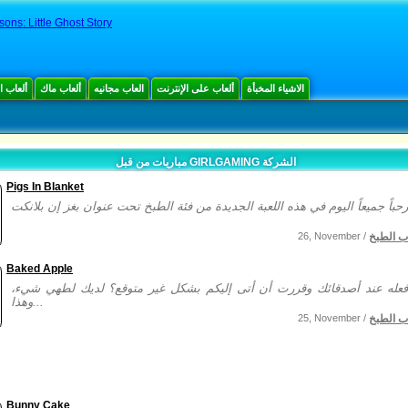
sons: Little Ghost Story
الاشياء المخبأة
ألعاب على الإنترنت
العاب مجانيه
ألعاب ماك
ألعاب 
مباريات من قبل GIRLGAMING الشركة
Pigs In Blanket
ب الطبخ
26, November /
Baked Apple
عله عند أصدقائك وقررت أن أتى إليكم بشكل غير متوقع؟ لديك لطهي شيء،
وهذا...
ب الطبخ
25, November /
Bunny Cake