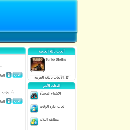
ألعاب باللة العربية
Turbo Sloths
مرحباً جميعاً اليوم في هذه اللعبة الجديدة من فئة الطبخ تحت عنوان بغز إن بلانكت...
العب
العا
كل الألعاب باللغة العربية
الفئات الأهم
ما يجب ف
الاشياء المخبأة
العب
العا
العاب ادارة الوقت
مطابقة الثلاثة