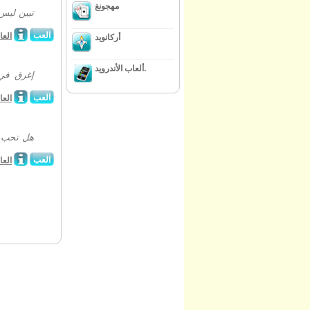
مهجونغ
تبين ليس
العب
العا
أركانويد
ألعاب الأندرويد.
إغرق في 
العب
العا
هل تحب ا
العب
العا