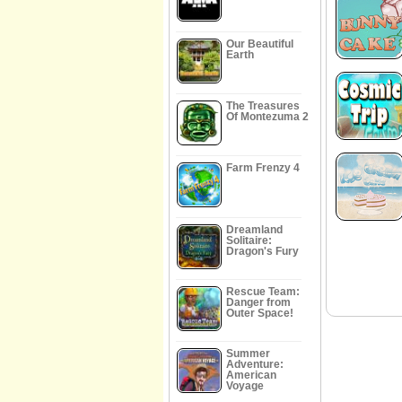
Our Beautiful
Earth
The Treasures
Of Montezuma 2
Farm Frenzy 4
Dreamland
Solitaire:
Dragon's Fury
Rescue Team:
Danger from
Outer Space!
Summer
Adventure:
American
Voyage