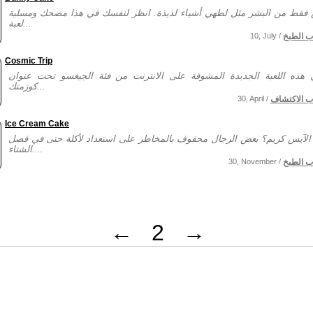
 فقط من البشر مثل لطهي أشياء لذيذة. انظر لنفسك في هذا مضحك ومسلية
لعبة...
ب الطبخ
10, July /
Cosmic Trip
هذه اللعبة الجديدة المشوقة على الانترنت من فئة الجيغسو تحت عنوان
كوزمتك...
ب الاكتشاف
30, April /
Ice Cream Cake
لآيس كريم؟ بعض الرجال محفوف بالمخاطر على استعداد لأكلة حتى في فصل
الشتاء....
ب الطبخ
30, November /
←
2
→