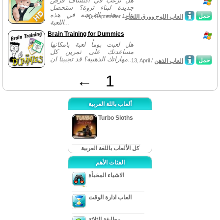
هل ترغب في اكتشاف فرص
جديدة لبناء ثروة؟ ستحصل
على هذه الفرصة في هذه
حمل
العاب اللوح وورق اللعب
20, September /
اللعبة...
Brain Training for Dummies
هل لعبت يوماُ لعبة بامكانها
مساعدتك على تمرين كل
مهاراتك الذهنية؟ قد تجيبنا ان...
حمل
العاب الذهن
13, April /
←
1
ألعاب باللة العربية
Turbo Sloths
كل الألعاب باللغة العربية
الفئات الأهم
الاشياء المخبأة
العاب ادارة الوقت
مطابقة الثلاثة