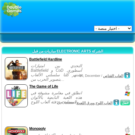
مباريات من قبل ELECTRONIC ARTS الشركة
Battlefield Hardline
التحدي بين امتيازات
Battlefield و CoD أسطوري.
تشتهر كلتا سلسلتي الألعاب
العاب القناص
26, December /
بتصوير الحرب من...
The Game of Life
انطلق في مغامرة مشوقة في
هذه اللعبة النابضة بالألوان
والمسلية من فئة ألعاب اللوح...
حمل
العاب اللوح وورق اللعب
25, October /
Monopoly