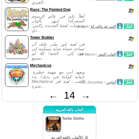
الفيري...
Raxx: The Painted Dog
أهلاً بكم في عالم الرسوم
المتحركة! إنبهر بألوان
رسومات لعبتنا الجديدة راكس:
حمل
السرعة والحركة
8, April /
ذي...
Tower Builder
في لعبة تاور بيلدر عليك أن
تساعد حصاة شابة مسكينة كي
تعود إلى.... الجنة! كلا لم
حمل
العاب الذهن
18, March /
تسمع...
Mechanicus
ويعهد أنت مع مهمة خطيرة.
حماية كوكبنا في يديك! بدء
Mechanicus اللعب ، لعبة لغز
حمل
أحاجي
10, December /
مثيرة....
←
14
→
ألعاب باللة العربية
Turbo Sloths
كل الألعاب باللغة العربية