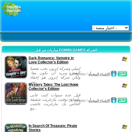
مباريات من قبل DOMINI GAMES الشركة
Dark Romance: Vampire in
Love Collector's Edition
إميلي وشركة إنرون نحب بعضنا
البعض ونريد أن نكون معا.
حمل
الاشياء المخبأة
9, February /
ولكن شركة إنرون هو إخفاء
سر...
Mystery Tales: The Lost Hope
Collector's Edition
قبل عدة سنوات كنت عانى
مأساة. توفيت مارغريت شقيقة
حمل
الاشياء المخبأة
26, January /
الخاص بك. مارغريت عاشت
مع...
In Search Of Treasure: Pirate
Stories