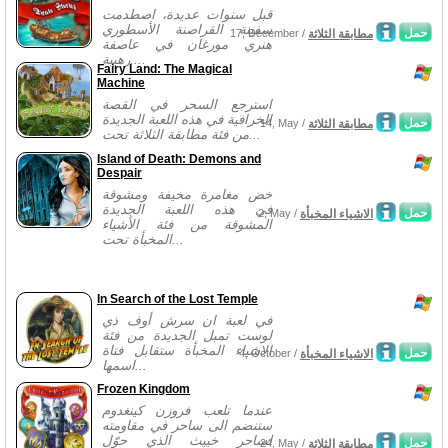
قبل سنوات عديدة، اصطدمت
سفينة القراصنة الأسطوري
حمل
مطابقة الثلاثة
17, December /
هنري مورغان في عاصفة
رهيبة....
Fairy Land: The Magical
Machine
استرجع السحر في القصة
الخرافية في هذه اللعبة الجديدة
حمل
مطابقة الثلاثة
14, May /
من فئة مطابقة الثلاثة تحت...
Island of Death: Demons and
Despair
خض مغامرة مخيفة ومشوقة
في هذه اللعبة الجديدة
حمل
الاشياء المخبأة
2, May /
المشوقة من فئة الأشياء
المخبأة تحت...
In Search of the Lost Temple
في لعبة ان سرش أوف ذي
لوست تمبل الجديدة من فئة
الاشياء المخبأة ستقابل فتاة
حمل
الاشياء المخبأة
4, October /
اسمها...
Frozen Kingdom
عندما تلعب فروزن كينغدوم
ستنضم الى ساحر في مقاومته
لساحر خييث الذي حوّل
حمل
مطابقة الثلاثة
24, May /