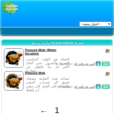
مباريات من قبل DEADDYBEAR الشركة
Treasure Mole: Winter
Vacations
الشتاء هو الوقت المناسب
لالمرح والسرور. حتى الخلد
حمل
السرعة والحركة
4, November /
الكنز قد بدأ بالفعل عن
مشاريع...
Treasure Mole
تساعد هذه الشامة مضحك
لجمع كل شذرات الذهب
والقضاء على العدو. كان ينبغي
حمل
السرعة والحركة
12, October /
أن يلتقط...
←
1