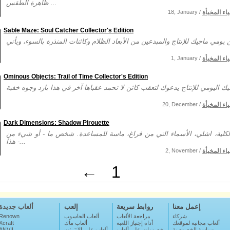
ظاهرة الطقس ...
ياء المخبأة
18, January /
Sable Maze: Soul Catcher Collector's Edition
ياء المخبأة
1, January /
Ominous Objects: Trail of Time Collector's Edition
ياء المخبأة
20, December /
Dark Dimensions: Shadow Pirouette
كلية، اشلي، الأسماء التي من فراغ، ماسة للمساعدة. شخص ما - أو شيء من
هذا -...
ياء المخبأة
2, November /
←
1
إعمل معنا
روابط سريعة
إلعب
ألعاب جديدة
شركاء
مراجعة الألعاب
ألعاب الحاسوب
Renown
ألعاب مجانية لموقعك
أداة إجتياز اللعبة
ألعاب ماك
Xcraft
سياسة الخصوصية
خصومات على ألعاب
ألعاب على الإنترنت
ANVIL