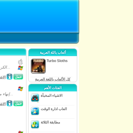
ألعاب باللة العربية
Turbo Sloths
الكريسماس قادم! كما قزم، والامر متروك لكم لمساعدة سانتا استعدادا لمشاركته في...
حمل
الاش
كل الألعاب باللغة العربية
الفئات الأهم
إنهاء مهنة القانونية الخاصة بك وانتقل إلى حي هادئ لبدء حياة جديدة. ولكن بعد لحظات...
الاشياء المخبأة
حمل
الاش
العاب ادارة الوقت
مطابقة الثلاثة