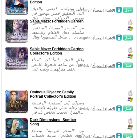
Edition
قبل سنوات، اختفى والديك
حمل
الاشياء المخبأة
13, February /
أثناء التحقيق قصر مهجور في
يهمس الأجواف. ومنذ ذلك
Sable Maze: Forbidden Garden
الحين،...
من "السحر اليومية"، المبدعين
سلسلة أبعاد الظلام والمتاهة
سابل المشهود! وقال...
حمل
الاشياء المخبأة
23, August /
Sable Maze: Forbidden Garden
Collector's Edition
وقال الديك دائماً لك بالبقاء
بعيداً عن متاهة التحوط غامض
حمل
الاشياء المخبأة
25, July /
خلف منزلهم... وكنت على...
Ominous Objects: Family
Portrait Collector's Edition
وصولك إلى الصفحة الرئيسية
من رحلة عمل طويلة اكتشاف
حمل
الاشياء المخبأة
18, July /
المنزل الجديد الخاص بك في...
Dark Dimensions: Somber
Song
من "السحر اليومية"، وصناع
"أبعاد الظلام": مدينة الضباب
حمل
الاشياء المخبأة
12, April /