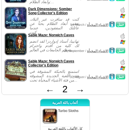
وأبعاد الظلام:...
Dark Dimensions: Somber
Song Collector's Edition
كنت قد سافرت عبر البلاد،
تعقب أبعاد الظلام بحثاً عن
حمل
الاشياء المخبأة
14, March /
عائلتك المفقودين، عندما
كنت...
Sable Maze: Norwich Caves
تهانينا، أستاذ إدواردز! لقد انضم
لك كلية من أقدم واحترام
معظم الجامعات في العالم....
حمل
الاشياء المخبأة
28, September /
Sable Maze: Norwich Caves
Collector's Edition
استمتع بالحبكة المشوقة في
هذه اللعبة الجديدة المشوقة
حمل
الاشياء المخبأة
30, August /
من فئة الأشياء المخبأة تحت...
←
2
→
ألعاب باللة العربية
Turbo Sloths
كل الألعاب باللغة العربية