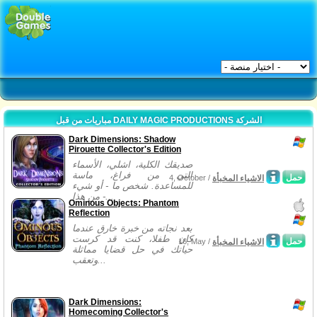
مباريات من قبل DAILY MAGIC PRODUCTIONS الشركة
Dark Dimensions: Shadow
Pirouette Collector's Edition
صديقك الكلية، اشلي، الأسماء
التي من فراغ، ماسة
حمل
الاشياء المخبأة
4, October /
للمساعدة. شخص ما - أو شيء
من هذا -...
Ominous Objects: Phantom
Reflection
بعد نجاته من خبرة خارق عندما
كان طفلا، كنت قد كرست
حمل
الاشياء المخبأة
16, May /
حياتك في حل قضايا مماثلة
وتعقب...
Dark Dimensions:
Homecoming Collector's