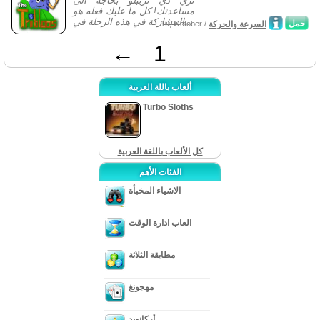
تري ذي تريبلو بحاجة الى
مساعدتك! كل ما عليك فعله هو
المشاركة في هذه الرحلة في...
حمل
السرعة والحركة
10, October /
←
1
ألعاب باللة العربية
Turbo Sloths
كل الألعاب باللغة العربية
الفئات الأهم
الاشياء المخبأة
العاب ادارة الوقت
مطابقة الثلاثة
مهجونغ
أركانويد