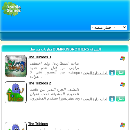
مباريات من قبل BUMPKINBROTHERS الشركة
The Tribloos 3
بدات المطاردة! وقد اختطف
برايني من قبل عدو جديد
وجيشه من الطيور التي لا
حمل
العاب ادارة الوقت
12, April /
هوادة...
The Tribloos 2
اكتشف الجزء الثاني من اللعبة
الجديدة المشوقة تحت عنوان
تريبلوز! سيقدم المطورون...
حمل
العاب ادارة الوقت
15, January /
The Tribloos